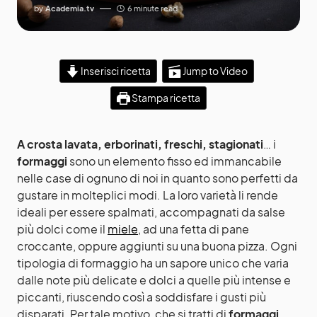
by
Academia.tv
6 minute read
Inserisci ricetta
Jump to Video
Stampa ricetta
A crosta lavata, erborinati, freschi, stagionati
… i
formaggi
sono un elemento fisso ed immancabile
nelle case di ognuno di noi in quanto sono perfetti da
gustare in molteplici modi. La loro varietà li rende
ideali per essere spalmati, accompagnati da salse
più dolci come il
miele
, ad una fetta di pane
croccante, oppure aggiunti su una buona pizza. Ogni
tipologia di formaggio ha un sapore unico che varia
dalle note più delicate e dolci a quelle più intense e
piccanti, riuscendo così a soddisfare i gusti più
disparati. Per tale motivo, che si tratti di
formaggi