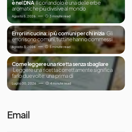
è nel DNA
Il coriandolo è una delle erbe
aromatiche più divisive al mondo
Agosto 5, 2026
3 minute read
Errori in cucina: i più comuni per chi inizia
Gli
errori sono comuni, tutti ne hanno commessi
Agosto 3, 2026
5 minute read
Come leggere una ricetta senza sbagliare
Leggere una ricetta correttamente significa
farlo due volte: una prima di
Luglio 30, 2026
4 minute read
Email