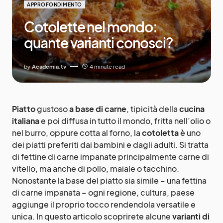
APPROFONDIMENTO
Cotolette nel mondo:
quante varianti conosci?
by
Academia.tv
4 minute read
Piatto
gustoso
a base di carne
, tipicità della
cucina
italiana
e poi diffusa in tutto il mondo, fritta nell’olio o
nel burro, oppure cotta al forno, la
cotoletta
è uno
dei piatti preferiti dai bambini e dagli adulti. Si tratta
di fettine di carne impanate principalmente carne di
vitello, ma anche di pollo, maiale o tacchino.
Nonostante la base del piatto sia simile – una fettina
di carne impanata – ogni regione, cultura, paese
aggiunge il proprio tocco rendendola versatile e
unica. In questo articolo scoprirete alcune
varianti di