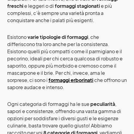
freschi
e leggeri o di
formaggi stagionati
e più
complessi, c’è sempre una varietà pronta a
conquistare anche i palati più esigenti.
Esistono
varie tipologie di formaggi
, che
differiscono tra loro anche per la consistenza.
Esistono quelli più compatti come il parmigiano e il
pecorino, ideali per chi cerca qualcosa di robusto e
saporito, oppure più morbido e cremoso come il
mascarpone e il brie. Per chi, invece, ama le
sorprese, ci sono i
formaggi erborinati
che offrono un
sapore audace e intenso.
Ogni categoria di formaggi ha le sue
peculiarità
,
sapori e consistenze, offrendo una vasta gamma di
opzioni per soddisfare i diversi gusti e le esigenze
culinarie, basta trovare quello giusto! Abbiamo
raccolto per voi
8 categorie di formaggi
, vediamoli