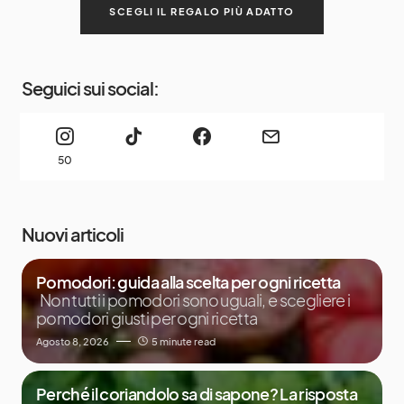
SCEGLI IL REGALO PIÙ ADATTO
Seguici sui social:
50
Nuovi articoli
Pomodori: guida alla scelta per ogni ricetta
Non tutti i pomodori sono uguali, e scegliere i
pomodori giusti per ogni ricetta
Agosto 8, 2026
5 minute read
Perché il coriandolo sa di sapone? La risposta