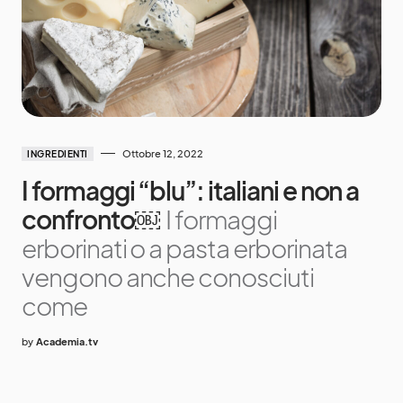
Ottobre 12, 2022
INGREDIENTI
I formaggi “blu”: italiani e non a
confronto￼
I formaggi
erborinati o a pasta erborinata
vengono anche conosciuti
come
by
Academia.tv