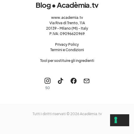
Blog • Acadèmia.tv
www.academia.tv
Via Riva di Trento, 11A
20139 - Milano (MI) - Italy
P.IVA: 09096620969
Privacy Policy
Termini e Condizioni
Tool per sostituire gli ingredienti
50
Tutti i diritti riservati © 2026
Acadèmia.tv