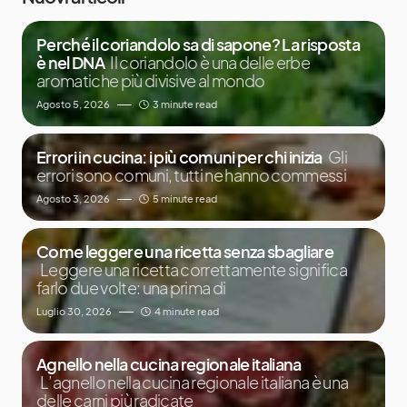
Perché il coriandolo sa di sapone? La risposta
è nel DNA
Il coriandolo è una delle erbe
aromatiche più divisive al mondo
Agosto 5, 2026
3 minute read
Errori in cucina: i più comuni per chi inizia
Gli
errori sono comuni, tutti ne hanno commessi
Agosto 3, 2026
5 minute read
Come leggere una ricetta senza sbagliare
Leggere una ricetta correttamente significa
farlo due volte: una prima di
Luglio 30, 2026
4 minute read
Agnello nella cucina regionale italiana
L’agnello nella cucina regionale italiana è una
delle carni più radicate