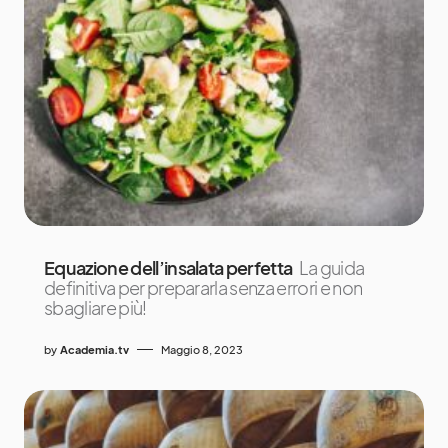
Equazione dell’insalata perfetta
La guida
definitiva per prepararla senza errori e non
sbagliare più!
by
Academia.tv
Maggio 8, 2023