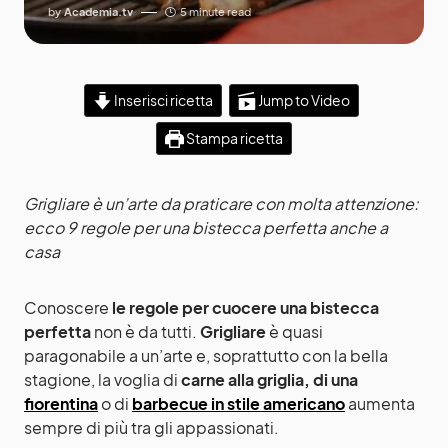
by
Academia.tv
5 minute read
Inserisci ricetta
Jump to Video
Stampa ricetta
Grigliare è un’arte da praticare con molta attenzione:
ecco 9 regole per una bistecca perfetta anche a
casa
Conoscere
le regole per cuocere una bistecca
perfetta
non è da tutti.
Grigliare
è quasi
paragonabile a un’arte e, soprattutto con la bella
stagione, la voglia di
carne alla griglia, di una
fiorentina
o di
barbecue in stile americano
aumenta
sempre di più tra gli appassionati.