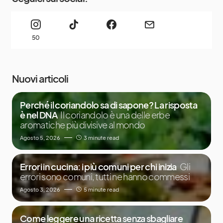
50
Nuovi articoli
Perché il coriandolo sa di sapone? La risposta
è nel DNA
Il coriandolo è una delle erbe
aromatiche più divisive al mondo
Agosto 5, 2026
3 minute read
Errori in cucina: i più comuni per chi inizia
Gli
errori sono comuni, tutti ne hanno commessi
Agosto 3, 2026
5 minute read
Come leggere una ricetta senza sbagliare