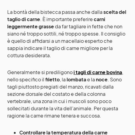
La bontà della bistecca passa anche dalla
scelta del
taglio di carne
. È importante preferire
carni
leggermente grasse
da far tagliare in fette che non
siano né troppo sottili, né troppo spesse. Il consiglio
è quello di affidarsi a un macellaio esperto che
sappia indicare il taglio di carne migliore per la
cottura desiderata.
Generalmente si prediligono
i tagli di carne bovina
,
nello specifico il
filetto
, la
lombata
e la
noce
. Sono
tagli piuttosto pregiati del manzo, ricavati dalla
sezione dorsale del costato e della colonna
vertebrale, una zona in cui i muscoli sono poco
sollecitati durante la vita dell’animale. Per questa
ragione la carne rimane tenera e succosa.
Controllare la temperatura della carne