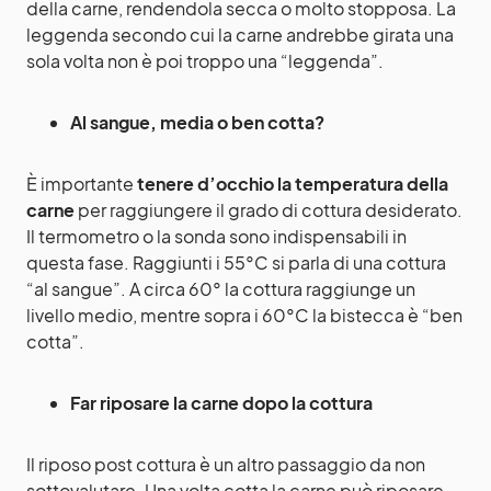
della carne, rendendola secca o molto stopposa. La
leggenda secondo cui la carne andrebbe girata una
sola volta non è poi troppo una “leggenda”.
Al sangue, media o ben cotta?
È importante
tenere d’occhio la temperatura della
carne
per raggiungere il grado di cottura desiderato.
Il termometro o la sonda sono indispensabili in
questa fase. Raggiunti i 55°C si parla di una cottura
“al sangue”. A circa 60° la cottura raggiunge un
livello medio, mentre sopra i 60°C la bistecca è “ben
cotta”.
Far riposare la carne dopo la cottura
Il riposo post cottura è un altro passaggio da non
sottovalutare. Una volta cotta la carne può riposare