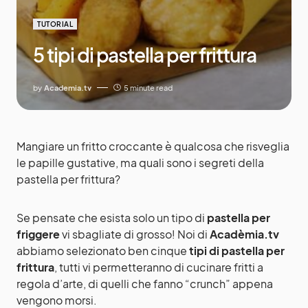
TUTORIAL
5 tipi di pastella per frittura
by
Academia.tv
5 minute read
Mangiare un fritto croccante è qualcosa che risveglia
le papille gustative, ma quali sono i segreti della
pastella per frittura?
Se pensate che esista solo un tipo di
pastella per
friggere
vi sbagliate di grosso! Noi di
Acadèmia.tv
abbiamo selezionato ben cinque
tipi di pastella per
frittura
, tutti vi permetteranno di cucinare fritti a
regola d’arte, di quelli che fanno “crunch” appena
vengono morsi.