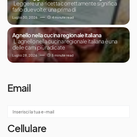
Leggere una ricetta correttamente significa
farlo due volte: una prima di
Luglio 30, 2026
4 minute read
Agnello nella cucina regionale italiana
L’agnello nella cucina regionale italiana è una
delle carni più radicate
Luglio 28, 2026
5 minute read
Email
Cellulare