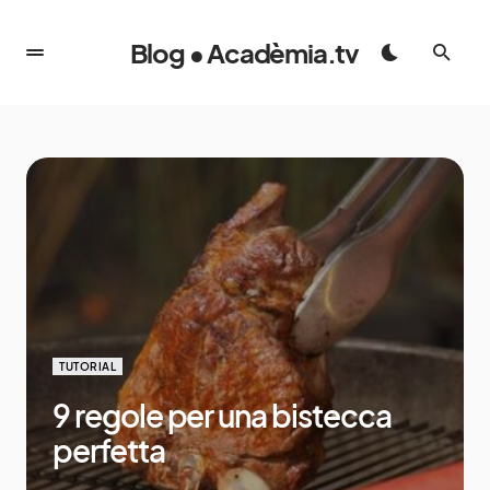
Blog • Acadèmia.tv
TUTORIAL
9 regole per una bistecca
perfetta