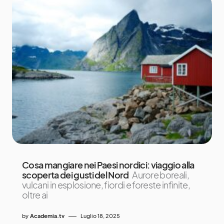
Cosa mangiare nei Paesi nordici: viaggio alla
scoperta dei gusti del Nord
Aurore boreali,
vulcani in esplosione, fiordi e foreste infinite,
oltre ai
by
Academia.tv
Luglio 18, 2025