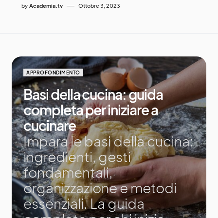
by
Academia.tv
Ottobre 3, 2023
APPROFONDIMENTO
Basi della cucina: guida
completa per iniziare a
cucinare
Impara le basi della cucina:
ingredienti, gesti
fondamentali,
organizzazione e metodi
essenziali. La guida