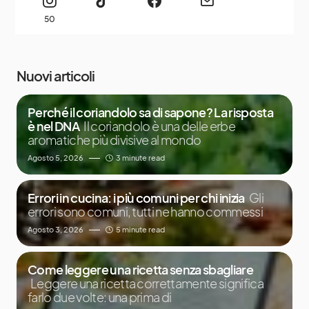
50
Nuovi articoli
Perché il coriandolo sa di sapone? La risposta
è nel DNA
Il coriandolo è una delle erbe
aromatiche più divisive al mondo
Agosto 5, 2026
3 minute read
Errori in cucina: i più comuni per chi inizia
Gli
errori sono comuni, tutti ne hanno commessi
Agosto 3, 2026
5 minute read
Come leggere una ricetta senza sbagliare
Leggere una ricetta correttamente significa
farlo due volte: una prima di