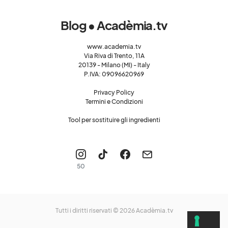
Blog • Acadèmia.tv
www.academia.tv
Via Riva di Trento, 11A
20139 - Milano (MI) - Italy
P.IVA: 09096620969
Privacy Policy
Termini e Condizioni
Tool per sostituire gli ingredienti
50
Tutti i diritti riservati © 2026
Acadèmia.tv