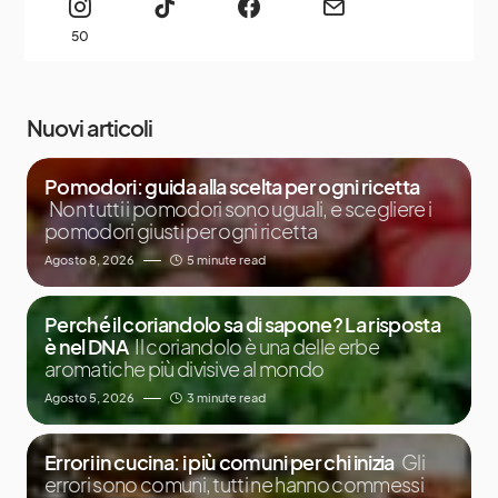
50
Nuovi articoli
Pomodori: guida alla scelta per ogni ricetta
Non tutti i pomodori sono uguali, e scegliere i
pomodori giusti per ogni ricetta
Agosto 8, 2026
5 minute read
Perché il coriandolo sa di sapone? La risposta
è nel DNA
Il coriandolo è una delle erbe
aromatiche più divisive al mondo
Agosto 5, 2026
3 minute read
Errori in cucina: i più comuni per chi inizia
Gli
errori sono comuni, tutti ne hanno commessi