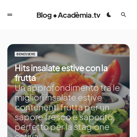
Blog • Acadèmia.tv
BENESSERE
Hits insalate estive con la
frutta
Un approfondimento tra le
migliori insalate estive
contenenti frutta per un
sapore fresco e saporito,
perfetto per la stagione
estiva