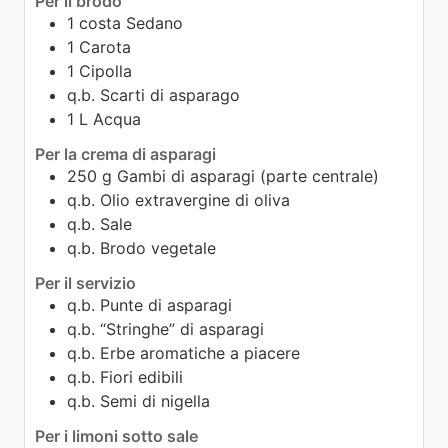
Per il brodo
1
costa
Sedano
1
Carota
1
Cipolla
q.b.
Scarti di asparago
1
L
Acqua
Per la crema di asparagi
250
g
Gambi di asparagi (parte centrale)
q.b.
Olio extravergine di oliva
q.b.
Sale
q.b.
Brodo vegetale
Per il servizio
q.b.
Punte di asparagi
q.b.
“Stringhe” di asparagi
q.b.
Erbe aromatiche a piacere
q.b.
Fiori edibili
q.b.
Semi di nigella
Per i limoni sotto sale