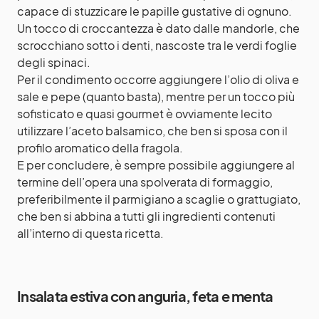
capace di stuzzicare le papille gustative di ognuno.
Un tocco di croccantezza è dato dalle
mandorle
, che
scrocchiano sotto i denti, nascoste tra le verdi foglie
degli spinaci.
Per il condimento occorre aggiungere l’olio di oliva e
sale e pepe (quanto basta), mentre per un tocco più
sofisticato e quasi gourmet è ovviamente lecito
utilizzare l’aceto balsamico, che ben si sposa con il
profilo aromatico della fragola.
E per concludere, è sempre possibile aggiungere al
termine dell’opera una spolverata di formaggio,
preferibilmente il parmigiano a scaglie o grattugiato,
che ben si abbina a tutti gli ingredienti contenuti
all’interno di questa ricetta.
Insalata estiva con anguria, feta e menta