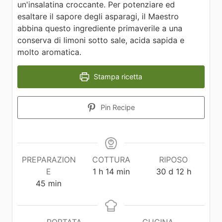
un'insalatina croccante. Per potenziare ed
esaltare il sapore degli asparagi, il Maestro
abbina questo ingrediente primaverile a una
conserva di limoni sotto sale, acida sapida e
molto aromatica.
Stampa ricetta
Pin Recipe
PREPARAZION
COTTURA
RIPOSO
E
1
h
14
min
30
d
12
h
45
min
PORTATA
CUCINA