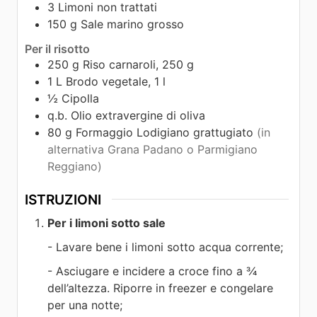
3
Limoni non trattati
150
g
Sale marino grosso
Per il risotto
250
g
Riso carnaroli, 250 g
1
L
Brodo vegetale, 1 l
½
Cipolla
q.b.
Olio extravergine di oliva
80
g
Formaggio Lodigiano grattugiato
(in
alternativa Grana Padano o Parmigiano
Reggiano)
ISTRUZIONI
Per i limoni sotto sale
- Lavare bene i limoni sotto acqua corrente;
- Asciugare e incidere a croce fino a 3⁄4
dell’altezza. Riporre in freezer e congelare
per una notte;