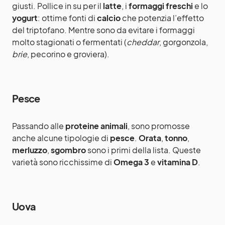
giusti. Pollice in su per il
latte
, i
formaggi freschi
e lo
yogurt
: ottime fonti di
calcio
che potenzia l’effetto
del triptofano. Mentre sono da evitare i formaggi
molto stagionati o fermentati (
cheddar
, gorgonzola,
brie
, pecorino e groviera).
Pesce
Passando alle
proteine animali
, sono promosse
anche alcune tipologie di
pesce
.
Orata
,
tonno
,
merluzzo
,
sgombro
sono i primi della lista. Queste
varietà sono ricchissime di
Omega 3
e
vitamina D
.
Uova