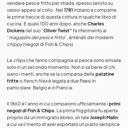
vendere pesce fritto per strada, spesso servito su
vassoi appesi al collo. Nel
1781
iniziano a comparire
le prime tracce di questa cottura in qualche libro di
cucina. E quasi 100 anni dopo, anche
Charles
Dickens
nel suo “
Oliver Twist”
fa riferimento ai
“
magazzini del pesce fritto
”, antenati dei moderni
chippy
(negozi di Fish & Chips)
Le
chips
che fanno compagnia al pesce sono arrivate
solo in un secondo momento. Non si sa bene di chi
siano i meriti, anche se la comparsa delle
patatine
fritte
o
french fries
è legata a due Paesi in
particolare: Belgio e in Francia.
Il 1860 è l’anno in cui compaiono ufficialmente i
primi
negozi di Fish & Chips.
La prima friggitoria fu aperta
proprio da un immigrato ebreo, un tale
Joseph Malin
,
a cui va il merito di aver esportato un piatto semplice