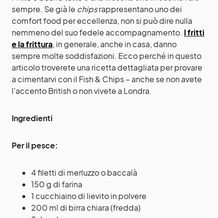
sempre. Se già le
chips
rappresentano uno dei
comfort food per eccellenza, non si può dire nulla
nemmeno del suo fedele accompagnamento.
I fritti
e la frittura
, in generale, anche in casa, danno
sempre molte soddisfazioni. Ecco perché in questo
articolo troverete una ricetta dettagliata per provare
a cimentarvi con il Fish & Chips – anche se non avete
l’accento British o non vivete a Londra.
Ingredienti
Per il pesce:
4 filetti di merluzzo o baccalà
150 g di farina
1 cucchiaino di lievito in polvere
200 ml di birra chiara (fredda)