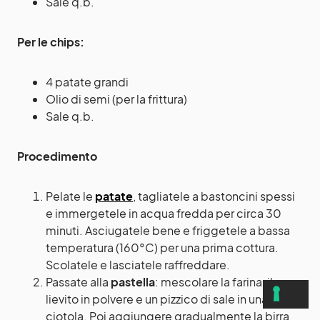
Sale q.b.
Per le chips:
4 patate grandi
Olio di semi (per la frittura)
Sale q.b.
Procedimento
Pelate le
patate
, tagliatele a bastoncini spessi
e immergetele in acqua fredda per circa 30
minuti. Asciugatele bene e friggetele a bassa
temperatura (160°C) per una prima cottura.
Scolatele e lasciatele raffreddare.
Passate alla
pastella
: mescolare la farina, il
lievito in polvere e un pizzico di sale in una
ciotola. Poi aggiungere gradualmente la birra