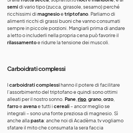
semi
di vario tipo (zucca, girasole, sesamo) perché
ricchissimi di
magnesio
e
triptofano
. Parliamo di
alimenti ricchi di grassi buoni che vanno consumati
sempre in piccole porzioni. Mangiarli prima di andare
a letto o includerli nella propria cena può favorire il
rilassamento
e ridurre la tensione dei muscoli.
Carboidrati complessi
I
carboidrati complessi
hanno il potere di facilitare
l’assorbimento del triptofano e quindi sono ottimi
alleati per il nostro sonno.
Pane
,
riso
,
grano
,
orzo
,
farro
e
avena
e tutti i
cereali
– ancor meglio se
integrali – sono una fonte preziosa di magnesio. Sì
anche alla
pasta
: anche noi di Acadèma.tv vogliamo
sfatare il mito che consumata la sera faccia