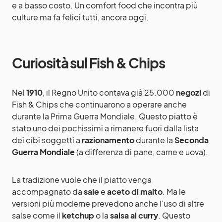
e a basso costo. Un comfort food che incontra più
culture ma fa felici tutti, ancora oggi.
Curiosità sul Fish & Chips
Nel
1910
, il Regno Unito contava già 25.000
negozi
di
Fish & Chips che continuarono a operare anche
durante la Prima Guerra Mondiale. Questo piatto è
stato uno dei pochissimi a rimanere fuori dalla lista
dei cibi soggetti a
razionamento
durante la
Seconda
Guerra Mondiale
(a differenza di pane, carne e uova).
La tradizione vuole che il piatto venga
accompagnato da
sale
e
aceto di malto
. Ma le
versioni più moderne prevedono anche l’uso di altre
salse come il
ketchup
o la
salsa al curry
. Questo