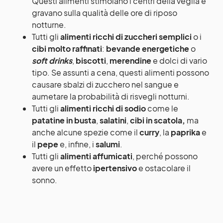
Questi alimenti stimolano i centri della veglia e
gravano sulla qualità delle ore di riposo
notturne.
Tutti gli
alimenti ricchi di zuccheri semplici
o i
cibi molto raffinati
:
bevande energetiche
o
soft drinks
,
biscotti
,
merendine
e dolci di vario
tipo. Se assunti a cena, questi alimenti possono
causare sbalzi di zucchero nel sangue e
aumetare la probabilità di risvegli notturni.
Tutti gli
alimenti ricchi di sodio
come le
patatine in busta
,
salatini
,
cibi in scatola,
ma
anche alcune spezie come il
curry
, la
paprika
e
il
pepe
e, infine, i
salumi
.
Tutti gli
alimenti affumicati
, perché possono
avere un effetto
ipertensivo
e ostacolare il
sonno.