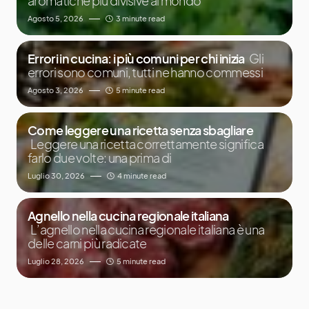
aromatiche più divisive al mondo
Agosto 5, 2026
3 minute read
Errori in cucina: i più comuni per chi inizia
Gli
errori sono comuni, tutti ne hanno commessi
Agosto 3, 2026
5 minute read
Come leggere una ricetta senza sbagliare
Leggere una ricetta correttamente significa
farlo due volte: una prima di
Luglio 30, 2026
4 minute read
Agnello nella cucina regionale italiana
L’agnello nella cucina regionale italiana è una
delle carni più radicate
Luglio 28, 2026
5 minute read