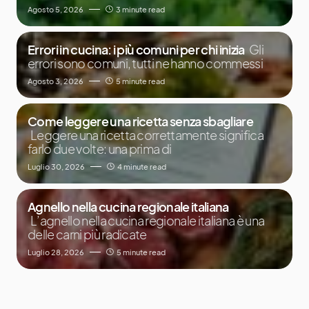
Agosto 5, 2026
3 minute read
Errori in cucina: i più comuni per chi inizia
Gli
errori sono comuni, tutti ne hanno commessi
Agosto 3, 2026
5 minute read
Come leggere una ricetta senza sbagliare
Leggere una ricetta correttamente significa
farlo due volte: una prima di
Luglio 30, 2026
4 minute read
Agnello nella cucina regionale italiana
L’agnello nella cucina regionale italiana è una
delle carni più radicate
Luglio 28, 2026
5 minute read