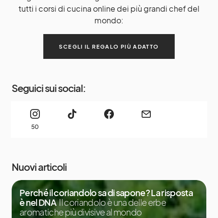
tutti i corsi di cucina online dei più grandi chef del
mondo:
SCEGLI IL REGALO PIÙ ADATTO
Seguici sui social:
50
Nuovi articoli
Perché il coriandolo sa di sapone? La risposta
è nel DNA
Il coriandolo è una delle erbe
aromatiche più divisive al mondo