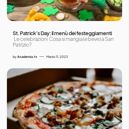
St. Patrick’s Day: il menù dei festeggiamenti
Le celebrazioni Cosa si mangia (e beve) a San
Patrizio?
by
Academia.tv
Marzo 11, 2023