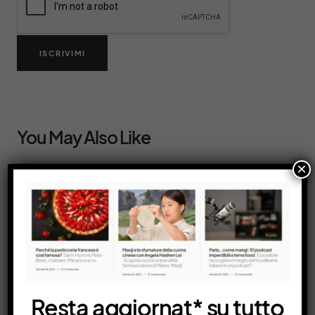
ISCRIVIMI
You May Also Like
×
Resta aggiornat* su tutto