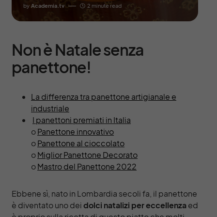
by
Academia.tv
2 minute read
Non è Natale senza
panettone!
La differenza tra panettone artigianale e
industriale
I panettoni premiati in Italia
o
Panettone innovativo
o
Panettone al cioccolato
o
Miglior Panettone Decorato
o
Mastro del Panettone 2022
Ebbene sì, nato in Lombardia secoli fa, il panettone
è diventato uno dei
dolci natalizi per eccellenza
ed
è proprio sulla ricetta di questo piatto che molti