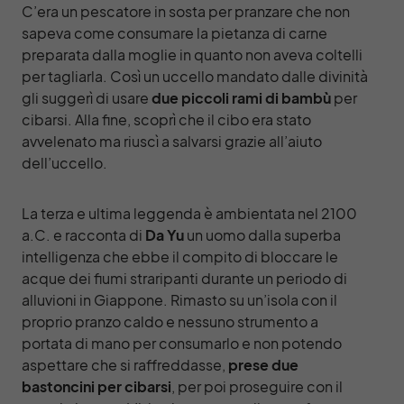
C’era un pescatore in sosta per pranzare che non
sapeva come consumare la pietanza di carne
preparata dalla moglie in quanto non aveva coltelli
per tagliarla. Così un uccello mandato dalle divinità
gli suggerì di usare
due piccoli rami di bambù
per
cibarsi. Alla fine, scoprì che il cibo era stato
avvelenato ma riuscì a salvarsi grazie all’aiuto
dell’uccello.
La terza e ultima leggenda è ambientata nel 2100
a.C. e racconta di
Da Yu
un uomo dalla superba
intelligenza che ebbe il compito di bloccare le
acque dei fiumi straripanti durante un periodo di
alluvioni in Giappone. Rimasto su un’isola con il
proprio pranzo caldo e nessuno strumento a
portata di mano per consumarlo e non potendo
aspettare che si raffreddasse,
prese due
bastoncini per cibarsi
, per poi proseguire con il