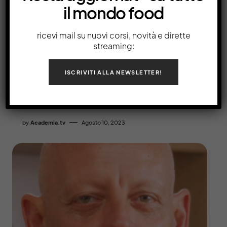
il mondo food
ricevi mail su nuovi corsi, novità e dirette
streaming:
Usi e costumi della vendemmia in Italia
ISCRIVITI ALLA NEWSLETTER!
Storia della vendemmia Storia delle
vendemmia Quando avviene la vendemmia
Come
by
Academia.tv
Agosto 10, 2023