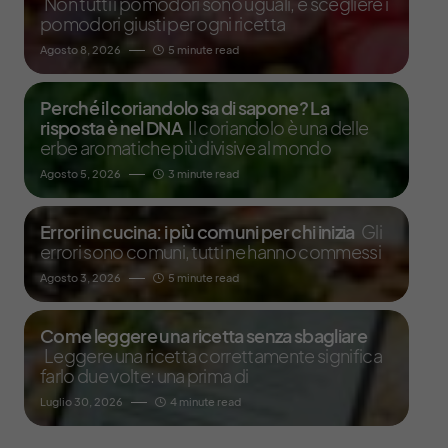
Non tutti i pomodori sono uguali, e scegliere i
pomodori giusti per ogni ricetta
Agosto 8, 2026
5 minute read
Perché il coriandolo sa di sapone? La
risposta è nel DNA
Il coriandolo è una delle
erbe aromatiche più divisive al mondo
Agosto 5, 2026
3 minute read
Errori in cucina: i più comuni per chi inizia
Gli
errori sono comuni, tutti ne hanno commessi
Agosto 3, 2026
5 minute read
Come leggere una ricetta senza sbagliare
Leggere una ricetta correttamente significa
farlo due volte: una prima di
Luglio 30, 2026
4 minute read