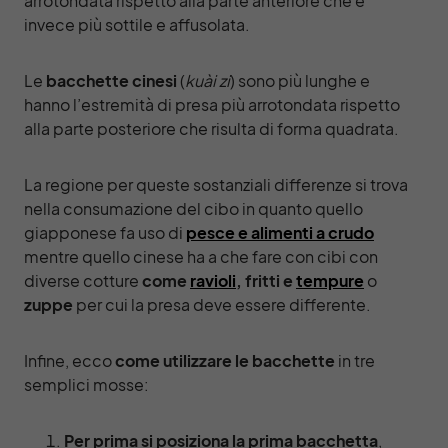
arrotondata rispetto alla parte anteriore che è
invece più sottile e affusolata.
Le
bacchette cinesi
(
kuài zi
) sono più lunghe e
hanno l’estremità di presa più arrotondata rispetto
alla parte posteriore che risulta di forma quadrata.
La regione per queste sostanziali differenze si trova
nella consumazione del cibo in quanto quello
giapponese fa uso di
pesce e alimenti a crudo
mentre quello cinese ha a che fare con cibi con
diverse cotture
come
ravioli
, fritti e
tempure
o
zuppe
per cui la presa deve essere differente.
Infine, ecco
come utilizzare le bacchette
in tre
semplici mosse:
Per prima si posiziona la prima bacchetta
,