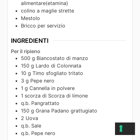
alimentare(etamina)
colino a maglie strette
Mestolo
Bricco per servizio
INGREDIENTI
Per il ripieno
500
g
Biancostato di manzo
150
g
Lardo di Colonnata
10
g
Timo sfogliato tritato
3
g
Pepe nero
1
g
Cannella in polvere
1
scorza di
Scorza di limone
q.b.
Pangrattato
150
g
Grana Padano grattugiato
2
Uova
q.b.
Sale
q.b.
Pepe nero