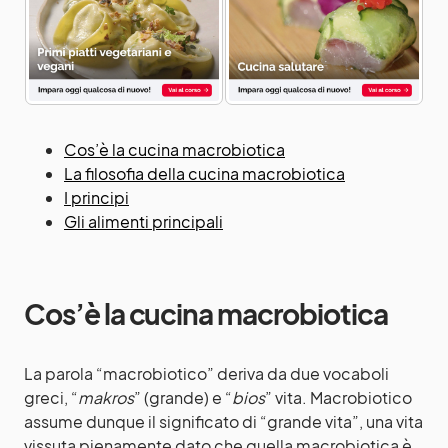
Cos’è la cucina macrobiotica
La filosofia della cucina macrobiotica
I principi
Gli alimenti principali
Cos’è la cucina macrobiotica
La parola “macrobiotico” deriva da due vocaboli
greci, “
makros
” (grande) e “
bios
” vita. Macrobiotico
assume dunque il significato di “grande vita”, una vita
vissuta pienamente dato che quella macrobiotica è