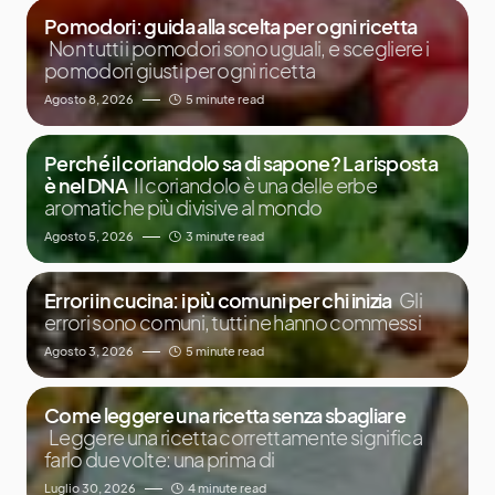
Pomodori: guida alla scelta per ogni ricetta
Non tutti i pomodori sono uguali, e scegliere i
pomodori giusti per ogni ricetta
Agosto 8, 2026
5 minute read
Perché il coriandolo sa di sapone? La risposta
è nel DNA
Il coriandolo è una delle erbe
aromatiche più divisive al mondo
Agosto 5, 2026
3 minute read
Errori in cucina: i più comuni per chi inizia
Gli
errori sono comuni, tutti ne hanno commessi
Agosto 3, 2026
5 minute read
Come leggere una ricetta senza sbagliare
Leggere una ricetta correttamente significa
farlo due volte: una prima di
Luglio 30, 2026
4 minute read