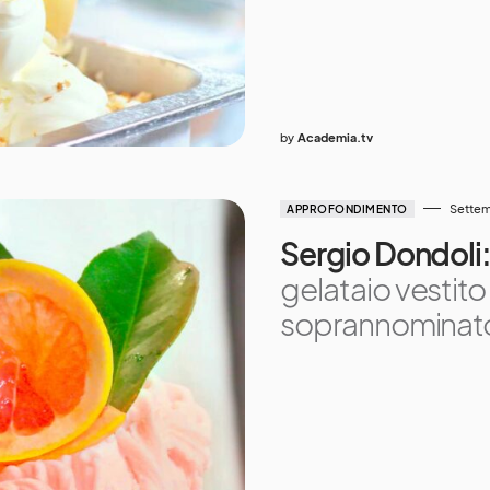
by
Academia.tv
Settem
APPROFONDIMENTO
Sergio Dondoli: 
gelataio vestito
soprannominato