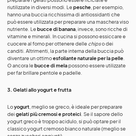
riutilizzate in diversi modi. Le
pesche
, per esempio,
hanno una buccia ricchissima di antiossidanti che
può essere utilizzata per preparare una maschera viso
nutriente. Le
bucce di banana
, invece, sono ricche di
vitamine e minerali. In cucina si possono essiccare e
cuocere al forno per ottenere delle
chips
o dei
canditi. Altrimenti, la parte interna della buccia può
diventare un ottimo
esfoliante naturale per la pelle
.
O ancora le
bucce di mela
possono essere utilizzate
per far brillare pentole e padelle.
3. Gelati allo yogurt e frutta
Lo
yogurt
, meglio se greco, è ideale per preparare
dei
gelati più cremosi e proteici
. Se il sapore dello
yogurt greco è troppo acidulo, si può optare per il
classico yogurt cremoso bianco naturale (meglio se
senza zuccheri aggiunti).