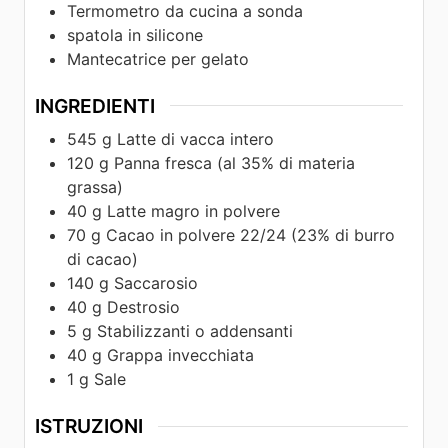
Termometro da cucina a sonda
spatola in silicone
Mantecatrice per gelato
INGREDIENTI
545
g
Latte di vacca intero
120
g
Panna fresca (al 35% di materia
grassa)
40
g
Latte magro in polvere
70
g
Cacao in polvere 22/24 (23% di burro
di cacao)
140
g
Saccarosio
40
g
Destrosio
5
g
Stabilizzanti o addensanti
40
g
Grappa invecchiata
1
g
Sale
ISTRUZIONI