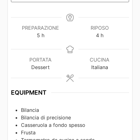
PREPARAZIONE
RIPOSO
5
h
4
h
PORTATA
CUCINA
Dessert
Italiana
EQUIPMENT
Bilancia
Bilancia di precisione
Casseruola a fondo spesso
Frusta
Termometro da cucina a sonda