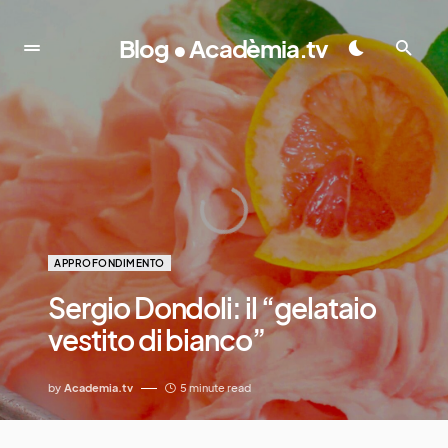
Blog • Acadèmia.tv
APPROFONDIMENTO
Sergio Dondoli: il “gelataio
vestito di bianco”
by
Academia.tv
5 minute read