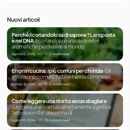
Nuovi articoli
Perché il coriandolo sa di sapone? La risposta
è nel DNA
Il coriandolo è una delle erbe
aromatiche più divisive al mondo
Agosto 5, 2026
3 minute read
Errori in cucina: i più comuni per chi inizia
Gli
errori sono comuni, tutti ne hanno commessi
Agosto 3, 2026
5 minute read
Come leggere una ricetta senza sbagliare
Leggere una ricetta correttamente significa
farlo due volte: una prima di
Luglio 30, 2026
4 minute read