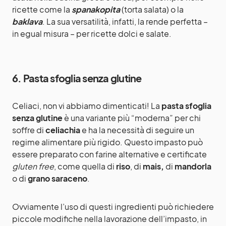
ricette come la
spanakopita
(torta salata) o la
baklava
. La sua versatilità, infatti, la rende perfetta –
in egual misura – per ricette dolci e salate.
6. Pasta sfoglia senza glutine
Celiaci, non vi abbiamo dimenticati! La
pasta sfoglia
senza glutine
è una variante più “moderna” per chi
soffre di
celiachia
e ha la necessità di seguire un
regime alimentare più rigido. Questo impasto può
essere preparato con farine alternative e certificate
gluten free
, come quella di
riso
, di
mais,
di
mandorla
o di
grano saraceno
.
Ovviamente l’uso di questi ingredienti può richiedere
piccole modifiche nella lavorazione dell’impasto, in