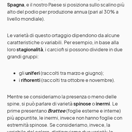
Spagna
, e il nostro Paese si posiziona sullo scalino più
alto del podio per produzione annua (pari al 30% a
livello mondiale).
Le varietà di questo ortaggio dipendono da alcune
caratteristiche o variabili. Per esempio, in base alla
loro
stagionalità
, i carciofi si possono dividere in due
grandi gruppi:
gli
uniferi
(raccolti tra marzo e giugno);
i
rifiorenti
(raccolti tra ottobre e novembre).
Mentre se consideriamo la presenza o meno delle
spine, si può parlare di varietà
spinose
o
inermi
. Le
prime presentano
Brattee
(foglie esterne e interne)
più appuntite, le inermi, invece non hanno foglie con
estremità spinose. Se consideriamo, invece, la
variabile del colore, distinguiamo due varietà: le