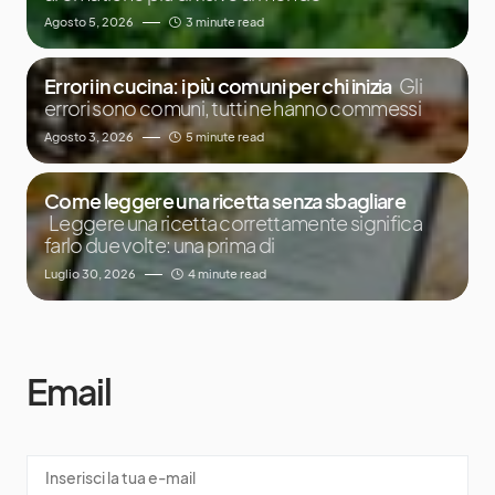
Agosto 5, 2026
3 minute read
Errori in cucina: i più comuni per chi inizia
Gli
errori sono comuni, tutti ne hanno commessi
Agosto 3, 2026
5 minute read
Come leggere una ricetta senza sbagliare
Leggere una ricetta correttamente significa
farlo due volte: una prima di
Luglio 30, 2026
4 minute read
Email