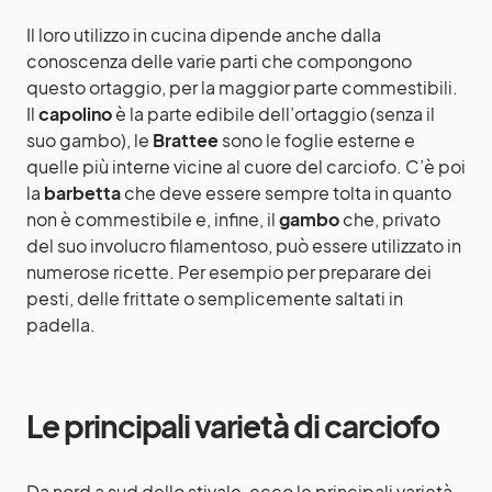
Il loro utilizzo in cucina dipende anche dalla
conoscenza delle varie parti che compongono
questo ortaggio, per la maggior parte commestibili.
Il
capolino
è la parte edibile dell’ortaggio (senza il
suo gambo), le
Brattee
sono le foglie esterne e
quelle più interne vicine al cuore del carciofo. C’è poi
la
barbetta
che deve essere sempre tolta in quanto
non è commestibile e, infine, il
gambo
che, privato
del suo involucro filamentoso, può essere utilizzato in
numerose ricette. Per esempio per preparare dei
pesti, delle frittate o semplicemente saltati in
padella.
Le principali varietà di carciofo
Da nord a sud dello stivale, ecco le principali varietà