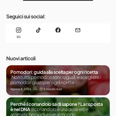
Seguici sui social:
50
Nuovi articoli
Pomodori: guida alla scelta per ogni ricetta
Non tutti i pomodori sono uguali, e scegliere i
pomodori giusti per ogni ricetta
Agosto 8, 2026
5 minute read
Perché il coriandolo sa di sapone? La risposta
è nel DNA
Il coriandolo è una delle erbe
aromatiche più divisive al mondo