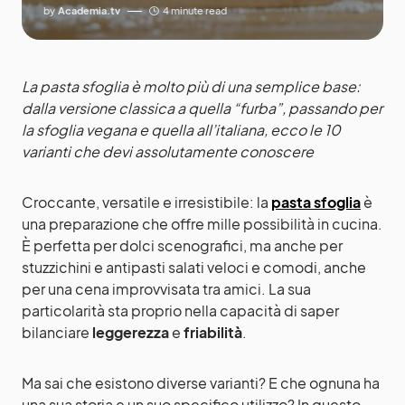
by
Academia.tv
4 minute read
La pasta sfoglia è molto più di una semplice base:
dalla versione classica a quella “furba”, passando per
la sfoglia vegana e quella all’italiana, ecco le 10
varianti che devi assolutamente conoscere
Croccante, versatile e irresistibile: la
pasta sfoglia
è
una preparazione che offre mille possibilità in cucina.
È perfetta per dolci scenografici, ma anche per
stuzzichini e antipasti salati veloci e comodi, anche
per una cena improvvisata tra amici. La sua
particolarità sta proprio nella capacità di saper
bilanciare
leggerezza
e
friabilità
.
Ma sai che esistono diverse varianti? E che ognuna ha
una sua storia e un suo specifico utilizzo? In questo