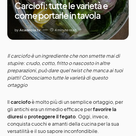
Carciofi: tutte le varietà e
come portarle in tavola
by
Academia.tv
4 minute read
Il carciofo è un ingrediente che non smette mai di
stupire: crudo, cotto, fritto o nascosto in altre
preparazioni, può dare quel twist che manca ai tuoi
piatti! Conosciamo tutte le varietà di questo
ortaggio
Il
carciofo
è molto più di un semplice ortaggio, per
gli antichi era un rimedio efficace per
favorire la
diuresi
e
proteggere il fegato
. Oggi, invece,
conquista cuochi e amanti della cucina per la sua
versatilità e il suo sapore inconfondibile.