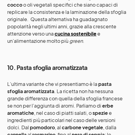
cocco
o oli vegetali specifici che siano capaci di
replicare la consistenza e la laminazione della sfoglia
originale. Questa alternativa ha guadagnato
popolarità negli ultimi anni, grazie alla crescente
attenzione verso una
cucina sostenibile
e
un’alimentazione molto più
green
.
10. Pasta sfoglia aromatizzata
L’ultima variante che vi presentiamo è la
pasta
sfoglia aromatizzata
. La ricetta non ha nessuna
grande differenza con quella della sfoglia francese
se non per l’aggiunta di aromi. Parliamo di
erbe
aromatiche
, nel caso di piatti salati, o
spezie
e
ingredienti più particolari nel caso delle versioni
dolci. Dal
pomodoro
, al
carbone vegetale
, dalla
cannella
al
rosmarino
, fino al
nero di seppia
: le