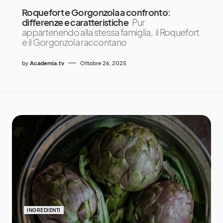
Roquefort e Gorgonzola a confronto:
differenze e caratteristiche
Pur
appartenendo alla stessa famiglia, il Roquefort
e il Gorgonzola raccontano
by
Academia.tv
Ottobre 26, 2025
INGREDIENTI