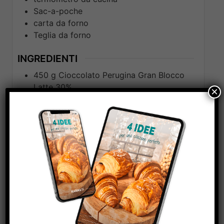
Sac-a-poche
carta da forno
Teglia da forno
INGREDIENTI
450
g
Cioccolato Perugina Gran Blocco
Latte 30%
×
50
g
Nocciole
50
g
Mandorle
50
g
Uvetta
30
g
Noci
20
g
Pistacchi
20
g
Goji
ISTRUZIONI
Per il temperaggio del cioccolato
– Sistemare la ciotola per bagnomaria su