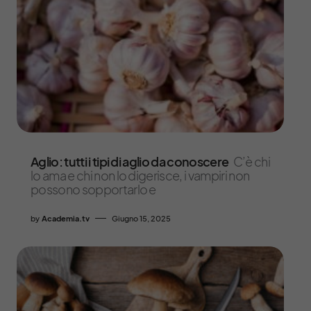
Aglio: tutti i tipi di aglio da conoscere
C’è chi
lo ama e chi non lo digerisce, i vampiri non
possono sopportarlo e
by
Academia.tv
Giugno 15, 2025