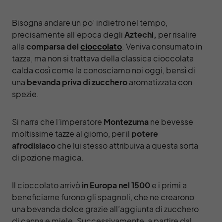
Bisogna andare un po’ indietro nel tempo,
precisamente all’epoca degli
Aztechi,
per risalire
alla
comparsa del
cioccolato
. Veniva consumato in
tazza, ma non si trattava della classica cioccolata
calda così come la conosciamo noi oggi, bensì di
una
bevanda priva di zucchero
aromatizzata con
spezie.
Si narra che l’imperatore
Montezuma
ne bevesse
moltissime tazze al giorno, per il
potere
afrodisiaco
che lui stesso attribuiva a questa sorta
di pozione magica.
Il cioccolato arrivò
in Europa nel 1500
e i primi a
beneficiarne furono gli spagnoli, che ne crearono
una bevanda dolce grazie all’aggiunta di zucchero
di canna e miele. Successivamente, a partire dal