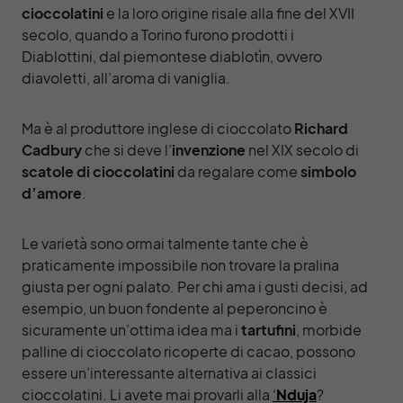
cioccolatini
e la loro origine risale alla fine del XVII
secolo, quando a Torino furono prodotti i
Diablottini, dal piemontese diablotìn, ovvero
diavoletti, all’aroma di vaniglia.
Ma è al produttore inglese di cioccolato
Richard
Cadbury
che si deve l’
invenzione
nel XIX secolo di
scatole di cioccolatini
da regalare come
simbolo
d’amore
.
Le varietà sono ormai talmente tante che è
praticamente impossibile non trovare la pralina
giusta per ogni palato. Per chi ama i gusti decisi, ad
esempio, un buon fondente al peperoncino è
sicuramente un’ottima idea ma i
tartufini
, morbide
palline di cioccolato ricoperte di cacao, possono
essere un’interessante alternativa ai classici
cioccolatini. Li avete mai provarli alla
‘
Nduja
?