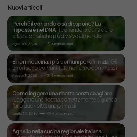
Nuovi articoli
Perché il coriandolo sa di sapone? La
risposta è nel DNA
Il coriandolo è una delle
erbe aromatiche più divisive al mondo
Agosto 5, 2026
3 minute read
Errori in cucina: i più comuni per chi inizia
Gli
errori sono comuni, tutti ne hanno commessi
Agosto 3, 2026
5 minute read
Come leggere una ricetta senza sbagliare
Leggere una ricetta correttamente significa
farlo due volte: una prima di
Luglio 30, 2026
4 minute read
Agnello nella cucina regionale italiana