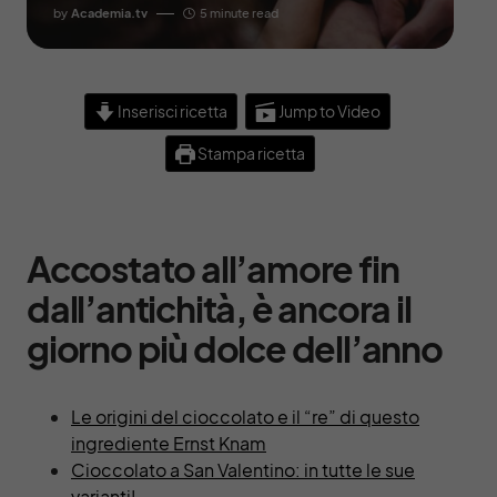
by
Academia.tv
5 minute read
Inserisci ricetta
Jump to Video
Stampa ricetta
Accostato all’amore fin
dall’antichità, è ancora il
giorno più dolce dell’anno
Le origini del cioccolato e il “re” di questo
ingrediente Ernst Knam
Cioccolato a San Valentino: in tutte le sue
varianti!