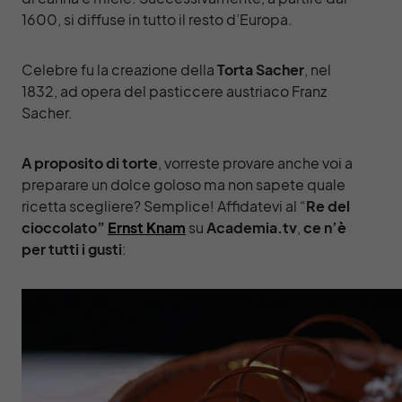
1600, si diffuse in tutto il resto d’Europa.
Celebre fu la creazione della
Torta Sacher
, nel
1832, ad opera del pasticcere austriaco Franz
Sacher.
A proposito di torte
, vorreste provare anche voi a
preparare un dolce goloso ma non sapete quale
ricetta scegliere? Semplice! Affidatevi al “
Re del
cioccolato”
Ernst Knam
su
Academia.tv
,
ce n’è
per tutti i gusti
: