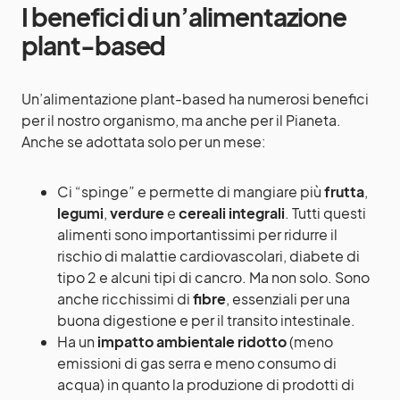
I benefici di un’alimentazione
plant-based
Un’alimentazione plant-based ha numerosi benefici
per il nostro organismo, ma anche per il Pianeta.
Anche se adottata solo per un mese:
Ci “spinge” e permette di mangiare più
frutta
,
legumi
,
verdure
e
cereali integrali
. Tutti questi
alimenti sono importantissimi per ridurre il
rischio di malattie cardiovascolari, diabete di
tipo 2 e alcuni tipi di cancro. Ma non solo. Sono
anche ricchissimi di
fibre
, essenziali per una
buona digestione e per il transito intestinale.
Ha un
impatto ambientale ridotto
(meno
emissioni di gas serra e meno consumo di
acqua) in quanto la produzione di prodotti di