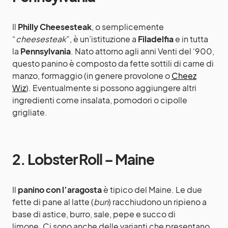
Il
Philly Cheesesteak
, o semplicemente
“
cheesesteak
”, è un’istituzione a
Filadelfia
e in tutta
la
Pennsylvania
. Nato attorno agli anni Venti del ‘900,
questo panino è composto da fette sottili di carne di
manzo, formaggio (in genere provolone o
Cheez
Wiz
). Eventualmente si possono aggiungere altri
ingredienti come insalata, pomodori o cipolle
grigliate.
2. Lobster Roll – Maine
Il
panino con l’aragosta
è tipico del Maine. Le due
fette di pane al latte (
bun
) racchiudono un ripieno a
base di astice, burro, sale, pepe e succo di
limone.
Ci sono anche delle varianti che presentano