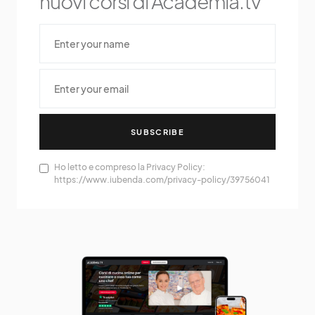
nuovi corsi di Acadèmia.tv
SUBSCRIBE
Ho letto e compreso la Privacy Policy:
https://www.iubenda.com/privacy-policy/39756041