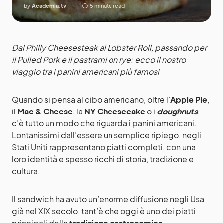
by
Academia.tv
5 minute read
Dal Philly Cheesesteak al Lobster Roll, passando per
il Pulled Pork e il pastrami on rye: ecco il nostro
viaggio tra i panini americani più famosi
Quando si pensa al cibo americano, oltre l’
Apple Pie
,
il
Mac & Cheese
, la
NY Cheesecake
o i
doughnuts
,
c’è tutto un modo che riguarda i panini americani.
Lontanissimi dall’essere un semplice ripiego, negli
Stati Uniti rappresentano piatti completi, con una
loro identità e spesso ricchi di storia, tradizione e
cultura.
Il sandwich ha avuto un’enorme diffusione negli Usa
già nel XIX secolo, tant’è che oggi è uno dei piatti
principali della
tradizione gastronomica