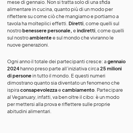
mese di gennaio. Non si tratta solo di una sfida
alimentare in cucina, quanto più di un modo per
riflettere su come ciò che mangiamo e portiamo a
tavola ha molteplici effetti.
Diretti
, come quelli sul
nostro
benessere personale,
e
indiretti
, come quelli
sul nostro
ambiente
e sul mondo che vivranno le
nuove generazioni.
Ogni anno il totale dei partecipanti cresce: a
gennaio
2024
hanno preso parte all’iniziativa circa
25 milioni
di persone
in tutto il mondo. E questi numeri
dimostrano quanto sia diventato un fenomeno che
ispira
consapevolezza
e
cambiamento
. Partecipare
al Veganuary, infatti, va ben oltre il cibo: è un modo
per mettersi alla prova e riflettere sulle proprie
abitudini alimentari.