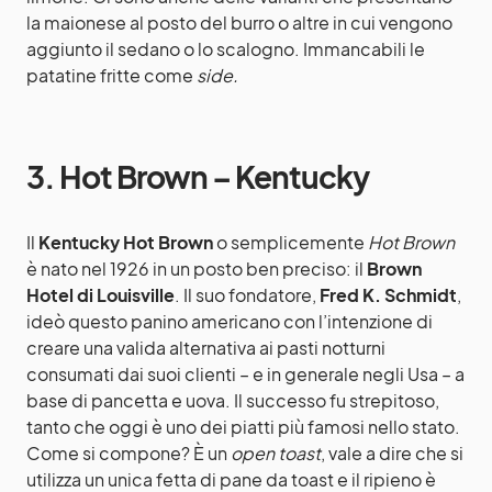
la maionese al posto del burro o altre in cui vengono
aggiunto il sedano o lo scalogno. Immancabili le
patatine fritte come
side.
3. Hot Brown – Kentucky
Il
Kentucky Hot Brown
o semplicemente
Hot Brown
è nato nel 1926 in un posto ben preciso: il
Brown
Hotel di Louisville
. Il suo fondatore,
Fred K. Schmidt
,
ideò questo panino americano con l’intenzione di
creare una valida alternativa ai pasti notturni
consumati dai suoi clienti – e in generale negli Usa – a
base di pancetta e uova. Il successo fu strepitoso,
tanto che oggi è uno dei piatti più famosi nello stato.
Come si compone? È un
open toast
, vale a dire che si
utilizza un unica fetta di pane da toast e il ripieno è