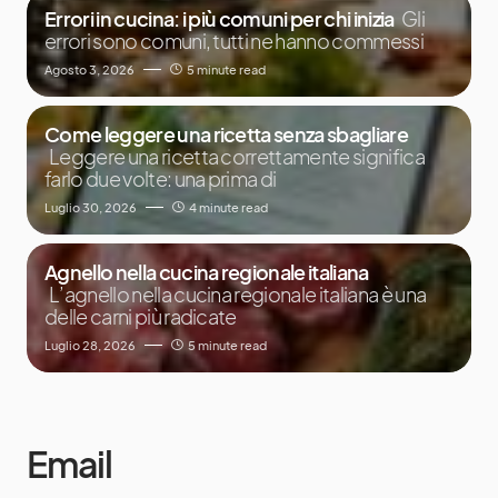
Errori in cucina: i più comuni per chi inizia
Gli
errori sono comuni, tutti ne hanno commessi
Agosto 3, 2026
5 minute read
Come leggere una ricetta senza sbagliare
Leggere una ricetta correttamente significa
farlo due volte: una prima di
Luglio 30, 2026
4 minute read
Agnello nella cucina regionale italiana
L’agnello nella cucina regionale italiana è una
delle carni più radicate
Luglio 28, 2026
5 minute read
Email