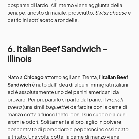
cosparse di lardo. All’interno viene aggiunta della
senape, arrosto di maiale, prosciutto,
Swiss cheese
e
cetriolini sott’aceto a rondelle.
6. Italian Beef Sandwich –
Illinois
Nato a
Chicago
attorno agli anni Trenta, l’
Italian Beef
Sandwich
è nato dall’idea di alcuni immigrati italiani
ed è assolutamente uno dei panini americani da
provare. Per prepararlo si parte dal pane: il
French
bread
(una simil
baguette
) da farcire con la carne di
manzo cotta a fuoco lento, con il suo succo e alcuni
aromi e odori. Solitamente alloro, aglio in polvere,
concentrato di pomodoro e peperoncino essiccato
e tritato. Una volta cotta, la carne di manzo viene