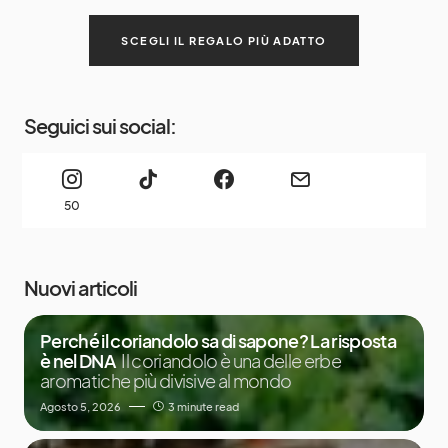
SCEGLI IL REGALO PIÙ ADATTO
Seguici sui social:
50
Nuovi articoli
Perché il coriandolo sa di sapone? La risposta
è nel DNA
Il coriandolo è una delle erbe
aromatiche più divisive al mondo
Agosto 5, 2026
3 minute read