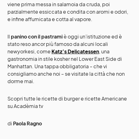
viene prima messa in salamoia da cruda, poi
parzialmente essiccata e condita con aromi e odori,
e infine affumicata e cotta al vapore.
Il
panino con il pastrami
è oggi un’istituzione ed è
stato reso ancor più famoso da alcuni locali
newyorkesi, come
Katz’s Delicatessen
, una
gastronomia in stile kosher nel Lower East Side di
Manhattan. Una tappa obbligatoria – che vi
consigliamo anche noi – se visitate la città che non
dorme mai.
Scopri tutte le ricette di
burger e ricette Americane
su Acadèmia tv
di
Paola Ragno