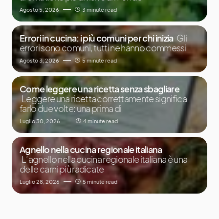
Agosto 5, 2026
3 minute read
Errori in cucina: i più comuni per chi inizia
Gli
errori sono comuni, tutti ne hanno commessi
Agosto 3, 2026
5 minute read
Come leggere una ricetta senza sbagliare
Leggere una ricetta correttamente significa
farlo due volte: una prima di
Luglio 30, 2026
4 minute read
Agnello nella cucina regionale italiana
L’agnello nella cucina regionale italiana è una
delle carni più radicate
Luglio 28, 2026
5 minute read