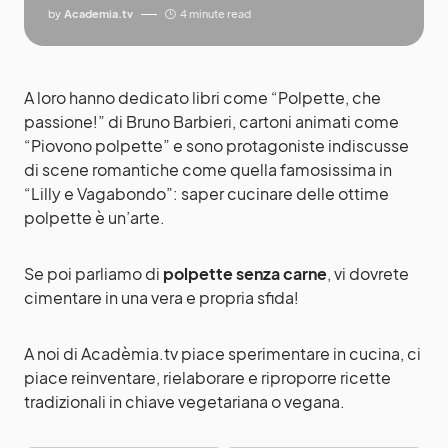
by
Academia.tv
4 minute read
A loro hanno dedicato libri come “Polpette, che
passione!” di Bruno Barbieri, cartoni animati come
“Piovono polpette” e sono protagoniste indiscusse
di scene romantiche come quella famosissima in
“Lilly e Vagabondo”: saper cucinare delle ottime
polpette è un’arte.
Se poi parliamo di
polpette senza carne
, vi dovrete
cimentare in una vera e propria sfida!
A noi di
Acadèmia.tv
piace sperimentare in cucina, ci
piace reinventare, rielaborare e riproporre ricette
tradizionali in chiave vegetariana o vegana.