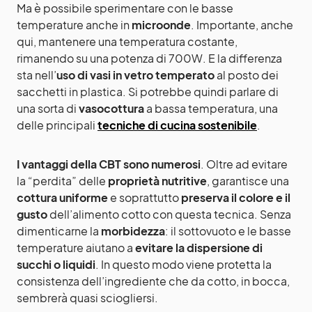
Ma è possibile sperimentare con le basse
temperature anche in
microonde
. Importante, anche
qui, mantenere una temperatura costante,
rimanendo su una potenza di 700W. E la differenza
sta nell’
uso di vasi in vetro temperato
al posto dei
sacchetti in plastica. Si potrebbe quindi parlare di
una sorta di
vasocottura
a bassa temperatura, una
delle principali
tecniche di cucina sostenibile
.
I vantaggi della CBT sono numerosi
. Oltre ad evitare
la “perdita” delle
proprietà nutritive
, garantisce una
cottura uniforme
e soprattutto
preserva il colore e il
gusto
dell’alimento cotto con questa tecnica. Senza
dimenticarne la
morbidezza
: il sottovuoto e le basse
temperature aiutano a
evitare la dispersione di
succhi o liquidi
. In questo modo viene protetta la
consistenza dell’ingrediente che da cotto, in bocca,
sembrerà quasi sciogliersi.