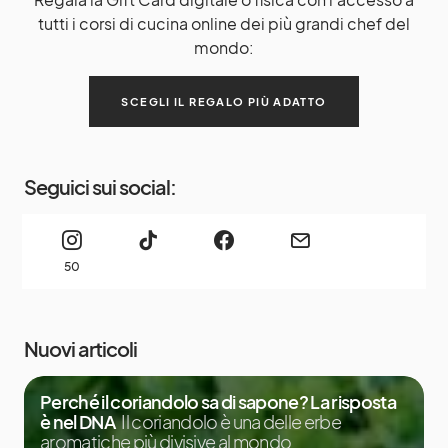
tutti i corsi di cucina online dei più grandi chef del
mondo:
SCEGLI IL REGALO PIÙ ADATTO
Seguici sui social:
50
Nuovi articoli
Perché il coriandolo sa di sapone? La risposta
è nel DNA
Il coriandolo è una delle erbe
aromatiche più divisive al mondo