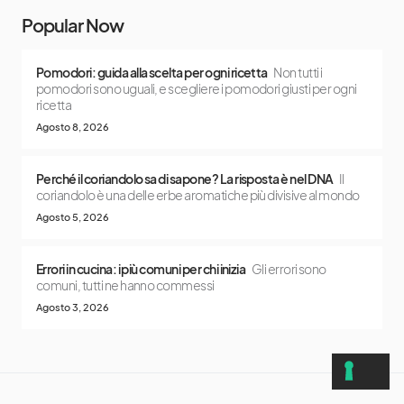
Popular Now
Pomodori: guida alla scelta per ogni ricetta
Non tutti i
pomodori sono uguali, e scegliere i pomodori giusti per ogni
ricetta
Agosto 8, 2026
Perché il coriandolo sa di sapone? La risposta è nel DNA
Il
coriandolo è una delle erbe aromatiche più divisive al mondo
Agosto 5, 2026
Errori in cucina: i più comuni per chi inizia
Gli errori sono
comuni, tutti ne hanno commessi
Agosto 3, 2026