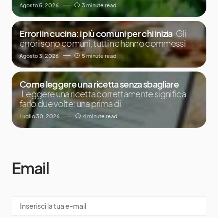
Agosto 5, 2026
3 minute read
Errori in cucina: i più comuni per chi inizia
Gli
errori sono comuni, tutti ne hanno commessi
Agosto 3, 2026
5 minute read
Come leggere una ricetta senza sbagliare
Leggere una ricetta correttamente significa
farlo due volte: una prima di
Luglio 30, 2026
4 minute read
Email