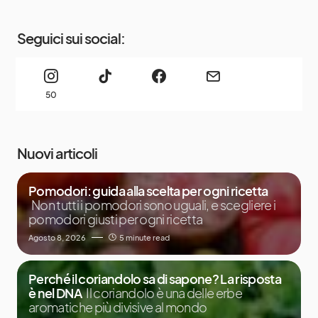
Seguici sui social:
50
Nuovi articoli
Pomodori: guida alla scelta per ogni ricetta
Non tutti i pomodori sono uguali, e scegliere i
pomodori giusti per ogni ricetta
Agosto 8, 2026
5 minute read
Perché il coriandolo sa di sapone? La risposta
è nel DNA
Il coriandolo è una delle erbe
aromatiche più divisive al mondo