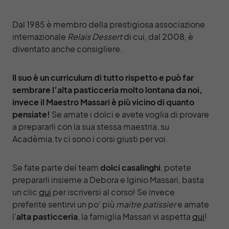
Dal 1985 è membro della prestigiosa associazione
internazionale
Relais Dessert
di cui, dal 2008, è
diventato anche consigliere.
Il suo è un curriculum di tutto rispetto e può far
sembrare l’alta pasticceria molto lontana da noi,
invece il Maestro Massari è più vicino di quanto
pensiate!
Se amate i dolci e avete voglia di provare
a prepararli con la sua stessa maestria, su
Acadèmia.tv ci sono i corsi giusti per voi.
Se fate parte del team
dolci casalinghi
, potete
prepararli insieme a Debora e Iginio Massari, basta
un clic
qui
per iscriversi al corso! Se invece
preferite sentirvi un po’ più
maitre patissier
e amate
l’
alta pasticceria
, la famiglia Massari vi aspetta
qui
!