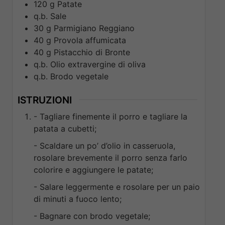
120
g
Patate
q.b.
Sale
30
g
Parmigiano Reggiano
40
g
Provola affumicata
40
g
Pistacchio di Bronte
q.b.
Olio extravergine di oliva
q.b.
Brodo vegetale
ISTRUZIONI
- Tagliare finemente il porro e tagliare la
patata a cubetti;
- Scaldare un po’ d’olio in casseruola,
rosolare brevemente il porro senza farlo
colorire e aggiungere le patate;
- Salare leggermente e rosolare per un paio
di minuti a fuoco lento;
- Bagnare con brodo vegetale;