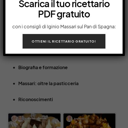
Scarica il tuo ricettario
by
Academia.tv
3 minute read
PDF gratuito
Conosciamo tutta la storia
con i consigli di Iginio Massari sul Pan di Spagna:
del grande Re dell’Alta
OTTIENI IL RICETTARIO GRATUITO!
Pasticceria italiana
Biografia e formazione
Massari: oltre la pasticceria
Riconoscimenti