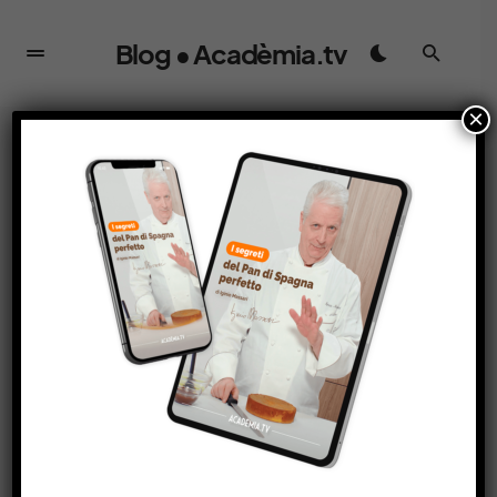
Blog • Acadèmia.tv
×
APPROFONDIMENTO
Il Maestro dei dolci: Iginio
Massari