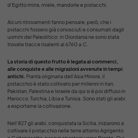
d’Egitto mirra, miele, mandorle e pistacchi.
Alcuni ritrovamenti fanno pensare, però, che i
pistacchi fossero già conosciuti e consumati dagli
uomini del Paleolitico: in Giordania ne sono stata
trovate tracce risalenti al 6760 a.C.
La storia di questo frutto è legata ai commerci,
alle conquiste e alle migrazioni avvenute in tempi
antichi.
Pianta originaria dell’Asia Minore, il
pistacchio è stato coltivato per millenni in Iran,
Pakistan, Palestina e Israele da qui si è poi diffuso in
Marocco, Turchia, Libia e Tunisia. Sono stati gli arabi
a esportarne la coltivazione.
Nell’827 gli arabi, conquistata la Sicilia, iniziarono a
coltivare il pistacchio nelle terre attorno Agrigento
e Caltanissetta, per poi spostarsi verso Bronte. Qui,