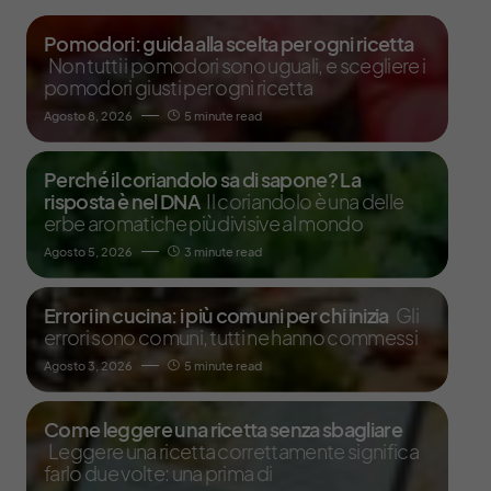
Pomodori: guida alla scelta per ogni ricetta
Non tutti i pomodori sono uguali, e scegliere i
pomodori giusti per ogni ricetta
Agosto 8, 2026
5 minute read
Perché il coriandolo sa di sapone? La
risposta è nel DNA
Il coriandolo è una delle
erbe aromatiche più divisive al mondo
Agosto 5, 2026
3 minute read
Errori in cucina: i più comuni per chi inizia
Gli
errori sono comuni, tutti ne hanno commessi
Agosto 3, 2026
5 minute read
Come leggere una ricetta senza sbagliare
Leggere una ricetta correttamente significa
farlo due volte: una prima di