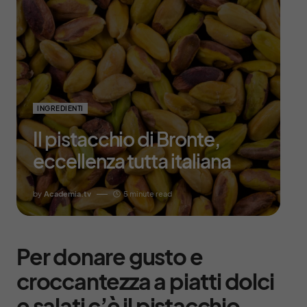
INGREDIENTI
Il pistacchio di Bronte,
eccellenza tutta italiana
by
Academia.tv
5 minute read
Per donare gusto e
croccantezza a piatti dolci
e salati c’è il pistacchio.