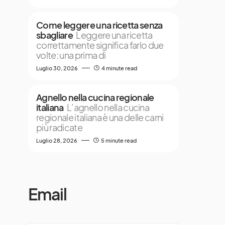
Come leggere una ricetta senza
sbagliare
Leggere una ricetta
correttamente significa farlo due
volte: una prima di
Luglio 30, 2026
4 minute read
Agnello nella cucina regionale
italiana
L’agnello nella cucina
regionale italiana è una delle carni
più radicate
Luglio 28, 2026
5 minute read
Email