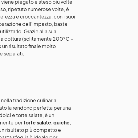
 viene piegato e steso più volte,
so, ripetuto numerose volte, è
gerezza e croccantezza, con i suoi
eparazione dell’impasto, basta
tilizzarlo. Grazie alla sua
 la cottura (solitamente 200°C –
o un risultato finale molto
i e separati.
ella tradizione culinaria
cato la rendono perfetta per una
olci e torte salate, è un
lmente per
torte salate
,
quiche
,
 un risultato più compatto e
 pasta sfoglia è ideale per