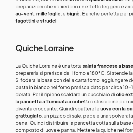
preparazioni che richiedono un effetto leggero e ar
au-vent
,
millefoglie
, e
bignè
. È anche perfetta per p
fagottini
e
strudel
.
Quiche Lorraine
La Quiche Lorraine è una torta
salata francese a bas
prepararla si preriscalda il forno a 180°C. Si stende l
Si fodera la base con della carta forno, aggiungere 
pasta in bianco nel forno preriscaldato per circa 10-1
dorata. Per il ripieno scaldare un cucchiaio di
olio ext
la pancetta affumicata a cubetti
o striscioline per c
diventa croccante. Quindi sbattere le
uova con la pa
grattugiato
, un pizzico di sale, pepe e una spolvera
bene. Quindi distribuire la pancetta cotta sulla base d
composto di uova e panna. Mettere la quiche nel for