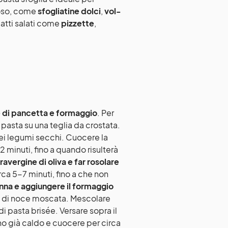
ioso, come
sfogliatine dolci
,
vol-
iatti salati come
pizzette
,
e di pancetta e formaggio
. Per
a pasta su una teglia da crostata.
dei legumi secchi. Cuocere la
2 minuti, fino a quando risulterà
ravergine di oliva e far rosolare
irca 5-7 minuti, fino a che non
nna e aggiungere il formaggio
ta di noce moscata. Mescolare
i pasta brisée. Versare sopra il
no già caldo e cuocere per circa