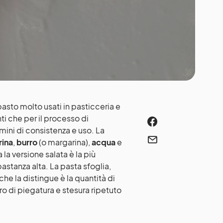
asto molto usati in pasticceria e
nti che per il processo di
rmini di consistenza e uso. La
rina
,
burro
(o margarina),
acqua
e
la versione salata è la più
astanza alta. La pasta sfoglia,
che la distingue è la quantità di
ro di piegatura e stesura ripetuto