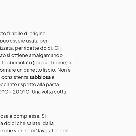
o friabile di origine
 può essere usata per
ata, per ricette dolci. Gli
sto si ottiene amalgamando
o sbriciolato (da qui il nome) al
formare un panetto liscio. Non è
a consistenza
sabbiosa
e
ccante rispetto alla pasta
180°C – 200°C. Una volta cotta,
riosa e complessa. Si
sia dolci che salate, dalla
se che viene poi “lavorato” con