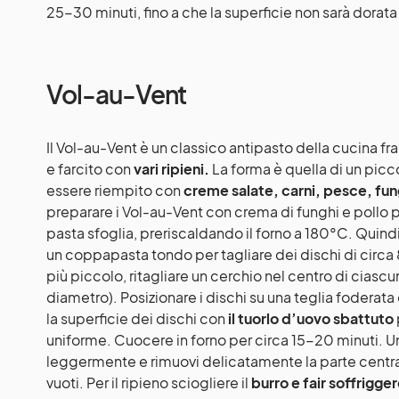
25-30 minuti, fino a che la superficie non sarà dorata
Vol-au-Vent
Il Vol-au-Vent è un classico antipasto della cucina fr
e farcito con
vari ripieni.
La forma è quella di un pic
essere riempito con
creme salate, carni, pesce, fun
preparare i Vol-au-Vent con crema di funghi e pollo 
pasta sfoglia, preriscaldando il forno a 180°C. Quindi
un coppapasta tondo per tagliare dei dischi di circa
più piccolo, ritagliare un cerchio nel centro di ciasc
diametro). Posizionare i dischi su una teglia foderata
la superficie dei dischi con
il tuorlo d’uovo sbattuto
uniforme. Cuocere in forno per circa 15-20 minuti. Una
leggermente e rimuovi delicatamente la parte central
vuoti. Per il ripieno sciogliere il
burro e fair soffrigger