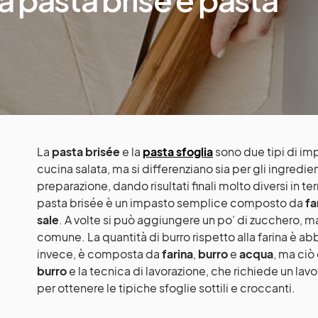
La
pasta brisée
e la
pasta sfoglia
sono due tipi di imp
cucina salata, ma si differenziano sia per gli ingredie
preparazione, dando risultati finali molto diversi in te
pasta brisée è un impasto semplice composto da
fa
sale
. A volte si può aggiungere un po’ di zucchero, ma 
comune. La quantità di burro rispetto alla farina è abb
invece, è composta da
farina
,
burro
e
acqua
, ma ciò 
burro
e la tecnica di lavorazione, che richiede un lavo
per ottenere le tipiche sfoglie sottili e croccanti.