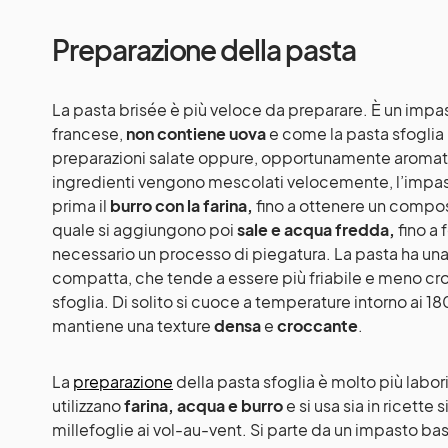
Preparazione della pasta
La pasta brisée è più veloce da preparare. È un impast
francese,
non contiene uova
e come la pasta sfoglia
preparazioni salate oppure, opportunamente aromatizz
ingredienti vengono mescolati velocemente, l’impa
prima il
burro con la farina,
fino a ottenere un compost
quale si aggiungono poi
sale
e acqua fredda,
fino a 
necessario un processo di piegatura. La pasta ha un
compatta, che tende a essere più friabile e meno cro
sfoglia. Di solito si cuoce a temperature intorno ai 
mantiene una texture
densa
e
croccante
.
La
preparazione
della pasta sfoglia è molto più labo
utilizzano
farina, acqua e burro
e si usa sia in ricette 
millefoglie ai vol-au-vent. Si parte da un impasto ba