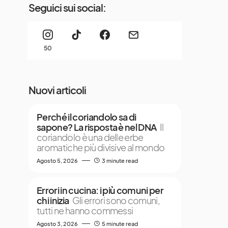
Seguici sui social:
50
Nuovi articoli
Perché il coriandolo sa di
sapone? La risposta è nel DNA
Il
coriandolo è una delle erbe
aromatiche più divisive al mondo
Agosto 5, 2026
3 minute read
Errori in cucina: i più comuni per
chi inizia
Gli errori sono comuni,
tutti ne hanno commessi
Agosto 3, 2026
5 minute read