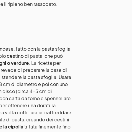
 e il ripieno ben rassodato.
ancese, fatto con la pasta sfoglia
colo
cestino
di pasta, che può
ghi o verdure
. La ricetta per
prevede di preparare la base di
 stendere la pasta sfoglia. Usare
 8 cm di diametro e poi con uno
un disco (circa 4-5 cm di
 con carta da forno e spennellare
per ottenere una doratura
 volta cotti, lasciali raffreddare
e di pasta, creando dei cestini
e la cipolla
tritata finemente fino