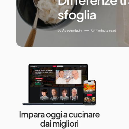
sfoglia
by
Academia.tv
4 minute read
Impara oggi a cucinare
dai migliori