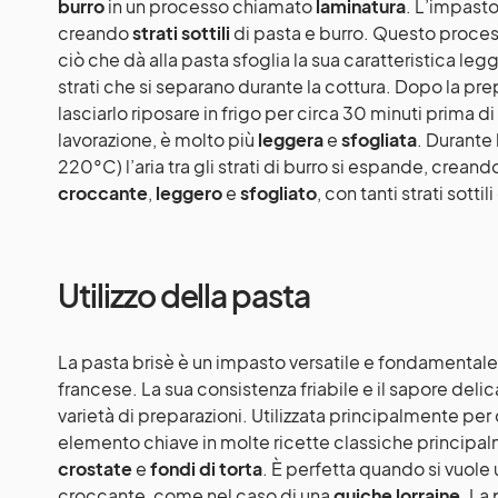
burro
in un processo chiamato
laminatura
. L’impasto
creando
strati sottili
di pasta e burro. Questo proces
ciò che dà alla pasta sfoglia la sua caratteristica leg
strati che si separano durante la cottura. Dopo la pr
lasciarlo riposare in frigo per circa 30 minuti prima di u
lavorazione, è molto più
leggera
e
sfogliata
. Durante
220°C) l’aria tra gli strati di burro si espande, creand
croccante
,
leggero
e
sfogliato
, con tanti strati sottil
Utilizzo della pasta
La pasta brisè è un impasto versatile e fondamentale n
francese. La sua consistenza friabile e il sapore deli
varietà di preparazioni. Utilizzata principalmente per d
elemento chiave in molte ricette classiche principa
crostate
e
fondi di torta
. È perfetta quando si vuole
croccante, come nel caso di una
quiche lorraine
. La