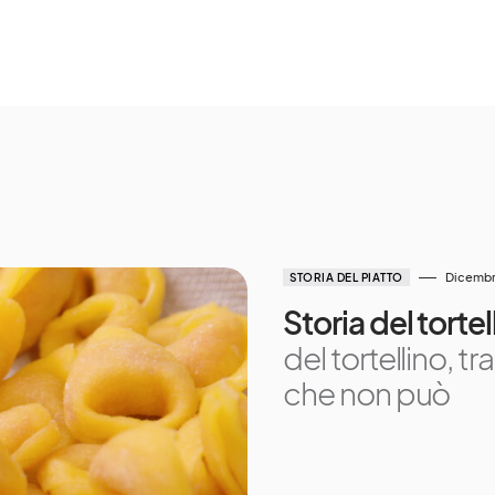
Dicembr
STORIA DEL PIATTO
Storia del tortel
del tortellino, t
che non può