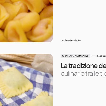
by
Academia.tv
Luglio
APPROFONDIMENTO
La tradizione dei 
culinario tra le t