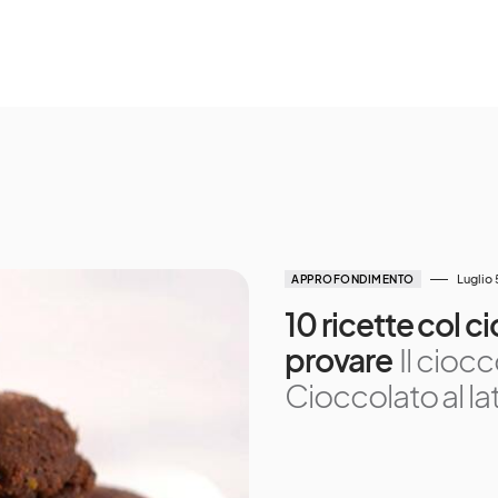
Luglio 
APPROFONDIMENTO
10 ricette col 
provare
Il cioc
Cioccolato al l