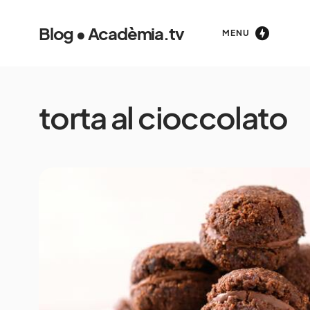
Blog • Acadèmia.tv
MENU
torta al cioccolato