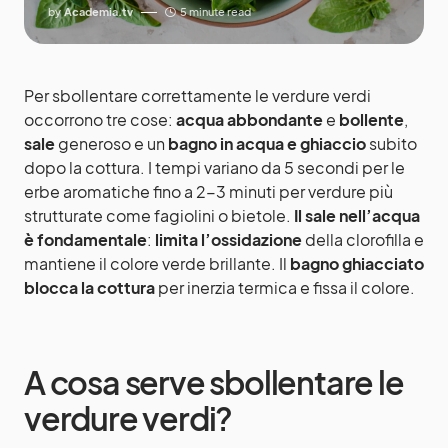
by
Academia.tv
5 minute read
Per sbollentare correttamente le verdure verdi
occorrono tre cose:
acqua abbondante
e
bollente
,
sale
generoso e un
bagno in acqua e ghiaccio
subito
dopo la cottura. I tempi variano da 5 secondi per le
erbe aromatiche fino a 2-3 minuti per verdure più
strutturate come fagiolini o bietole.
Il sale nell’acqua
è fondamentale
:
limita l’ossidazione
della clorofilla e
mantiene il colore verde brillante. Il
bagno ghiacciato
blocca la cottura
per inerzia termica e fissa il colore.
A cosa serve sbollentare le
verdure verdi?