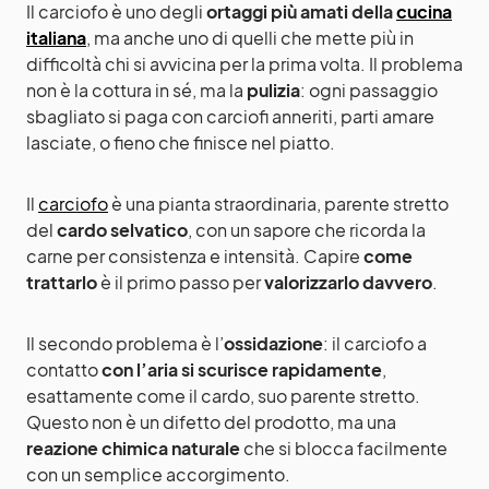
Il carciofo è uno degli
ortaggi più amati della
cucina
italiana
, ma anche uno di quelli che mette più in
difficoltà chi si avvicina per la prima volta. Il problema
non è la cottura in sé, ma la
pulizia
: ogni passaggio
sbagliato si paga con carciofi anneriti, parti amare
lasciate, o fieno che finisce nel piatto.
Il
carciofo
è una pianta straordinaria, parente stretto
del
cardo selvatico
, con un sapore che ricorda la
carne per consistenza e intensità. Capire
come
trattarlo
è il primo passo per
valorizzarlo davvero
.
Il secondo problema è l’
ossidazione
: il carciofo a
contatto
con l’aria si scurisce rapidamente
,
esattamente come il cardo, suo parente stretto.
Questo non è un difetto del prodotto, ma una
reazione chimica naturale
che si blocca facilmente
con un semplice accorgimento.