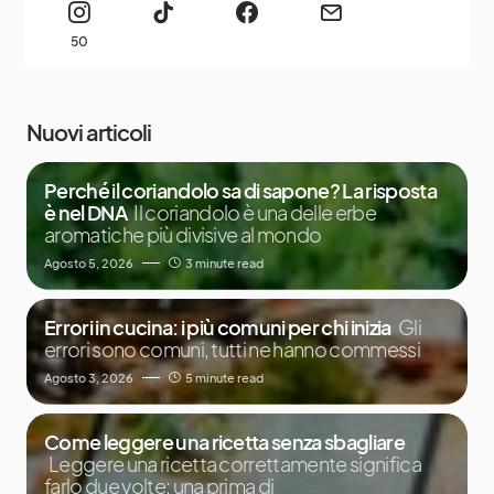
50
Nuovi articoli
Perché il coriandolo sa di sapone? La risposta
è nel DNA
Il coriandolo è una delle erbe
aromatiche più divisive al mondo
Agosto 5, 2026
3 minute read
Errori in cucina: i più comuni per chi inizia
Gli
errori sono comuni, tutti ne hanno commessi
Agosto 3, 2026
5 minute read
Come leggere una ricetta senza sbagliare
Leggere una ricetta correttamente significa
farlo due volte: una prima di