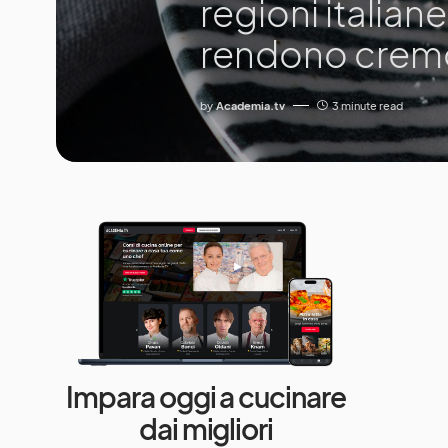
regioni italiane
rendono cremos
by
Academia.tv
3 minute read
Impara oggi a cucinare
dai migliori