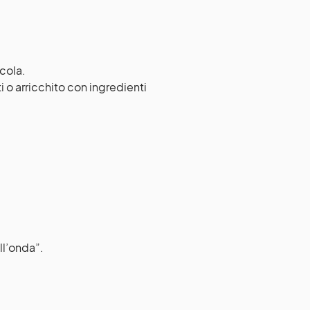
icola.
ti o arricchito con ingredienti
ll’onda”.