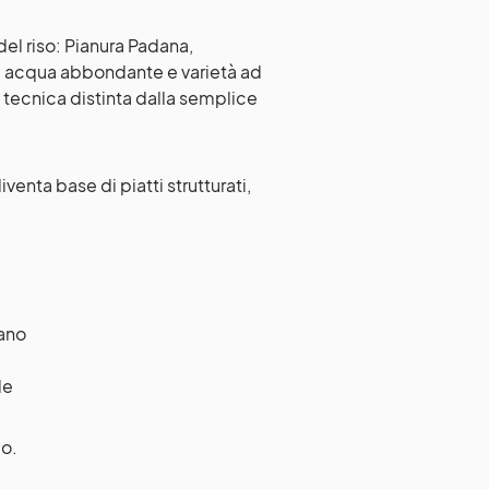
 del riso: Pianura Padana,
, acqua abbondante e varietà ad
a tecnica distinta dalla semplice
iventa base di piatti strutturati,
Nano
le
do.