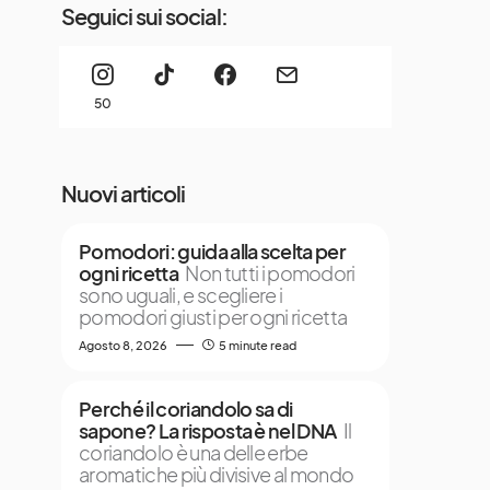
Seguici sui social:
50
Nuovi articoli
Pomodori: guida alla scelta per
ogni ricetta
Non tutti i pomodori
sono uguali, e scegliere i
pomodori giusti per ogni ricetta
Agosto 8, 2026
5 minute read
Perché il coriandolo sa di
sapone? La risposta è nel DNA
Il
coriandolo è una delle erbe
aromatiche più divisive al mondo