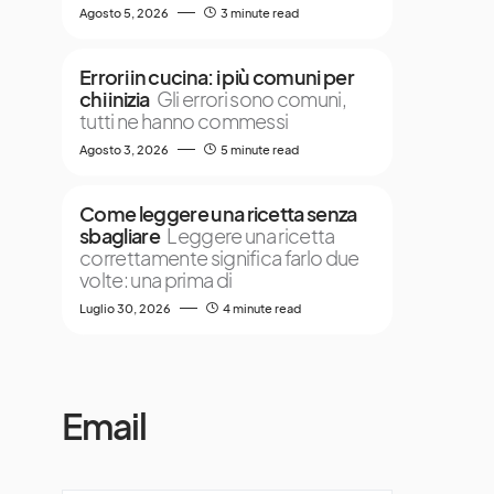
Agosto 5, 2026
3 minute read
Errori in cucina: i più comuni per
chi inizia
Gli errori sono comuni,
tutti ne hanno commessi
Agosto 3, 2026
5 minute read
Come leggere una ricetta senza
sbagliare
Leggere una ricetta
correttamente significa farlo due
volte: una prima di
Luglio 30, 2026
4 minute read
Email