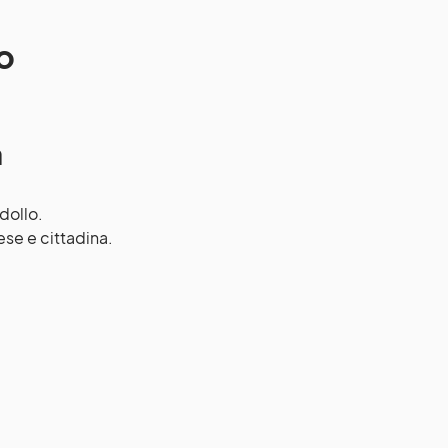
to
a
idollo.
ese e cittadina.