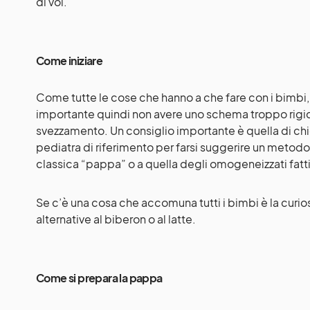
di voi.
Come iniziare
Come tutte le cose che hanno a che fare con i bimbi
importante quindi non avere uno schema troppo rig
svezzamento
. Un consiglio importante è quella di ch
pediatra di riferimento per farsi suggerire un metodo,
classica “pappa” o a quella degli omogeneizzati fatti
Se c’è una cosa che accomuna tutti i bimbi è la curios
alternative al biberon o al latte.
Come si prepara la pappa