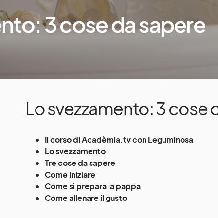
nto: 3 cose da sapere
Lo svezzamento: 3 cose 
Il corso di Acadèmia.tv con Leguminosa
Lo svezzamento
Tre cose da sapere
Come iniziare
Come si prepara la pappa
Come allenare il gusto