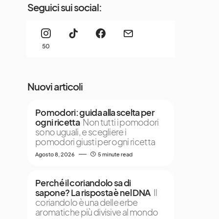
Seguici sui social:
50
Nuovi articoli
Pomodori: guida alla scelta per
ogni ricetta
Non tutti i pomodori
sono uguali, e scegliere i
pomodori giusti per ogni ricetta
Agosto 8, 2026
5 minute read
Perché il coriandolo sa di
sapone? La risposta è nel DNA
Il
coriandolo è una delle erbe
aromatiche più divisive al mondo