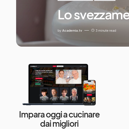
Lo svezzame
by
Academia.tv
3 minute read
Impara oggi a cucinare
dai migliori