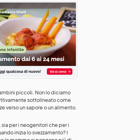
 bambini piccoli. Non lo diciamo
ffettivamente sottolineato come
ze verso un sapore o un alimento.
a per i neogenitori che per i
ndo inizia lo svezzamento? I
he le mamme si pongono più di