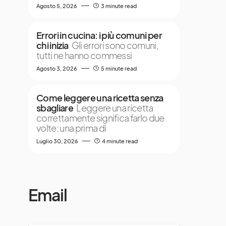
Agosto 5, 2026
3 minute read
Errori in cucina: i più comuni per
chi inizia
Gli errori sono comuni,
tutti ne hanno commessi
Agosto 3, 2026
5 minute read
Come leggere una ricetta senza
sbagliare
Leggere una ricetta
correttamente significa farlo due
volte: una prima di
Luglio 30, 2026
4 minute read
Email