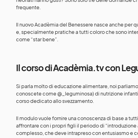
frequente.
Il nuovo
Acadèmia del Benessere
nasce anche per qu
e, specialmente pratiche a tutti coloro che sono inter
come “star bene”.
Il corso di Acadèmia.tv con Le
Si parla molto di educazione alimentare, noi parliamo
conoscete come
@_leguminosa
) di nutrizione infan
corso dedicato allo svezzamento.
Il modulo vuole fornire una conoscenza di base a tutti
affrontare con i propri figli il periodo di “introduzion
complesso, che deve intrapreso con entusiasmo e co