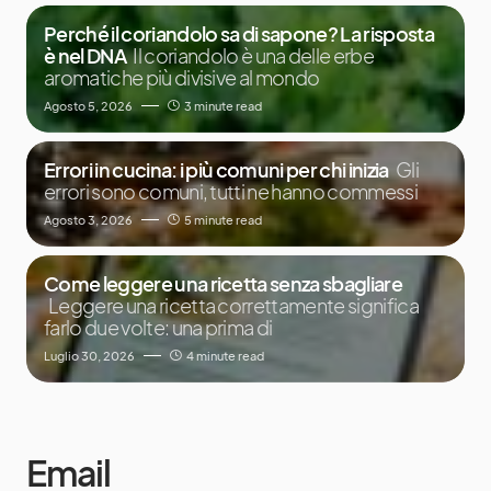
Perché il coriandolo sa di sapone? La risposta
è nel DNA
Il coriandolo è una delle erbe
aromatiche più divisive al mondo
Agosto 5, 2026
3 minute read
Errori in cucina: i più comuni per chi inizia
Gli
errori sono comuni, tutti ne hanno commessi
Agosto 3, 2026
5 minute read
Come leggere una ricetta senza sbagliare
Leggere una ricetta correttamente significa
farlo due volte: una prima di
Luglio 30, 2026
4 minute read
Email