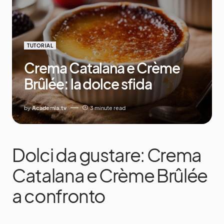
TUTORIAL
Crema Catalana e Crème
Brûlée: la dolce sfida
by
Academia.tv
3 minute read
Dolci da gustare: Crema
Catalana e Crème Brûlée
a confronto