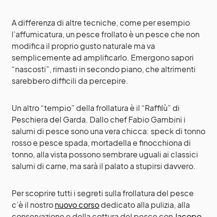
A differenza di altre tecniche, come per esempio
l’affumicatura, un pesce frollato è un pesce che non
modifica il proprio gusto naturale ma va
semplicemente ad amplificarlo. Emergono sapori
“nascosti”, rimasti in secondo piano, che altrimenti
sarebbero difficili da percepire.
Un altro “tempio” della frollatura è il
“Raffilù” di
Peschiera del Garda
. Dallo chef Fabio Gambini i
salumi di pesce sono una vera chicca: speck di tonno
rosso e pesce spada, mortadella e finocchiona di
tonno, alla vista possono sembrare uguali ai classici
salumi di carne, ma sarà il palato a stupirsi davvero.
Per scoprire tutti i segreti sulla frollatura del pesce
c’è il nostro
nuovo corso
dedicato alla pulizia, alla
conservazione e della cottura del pesce con
Jacopo