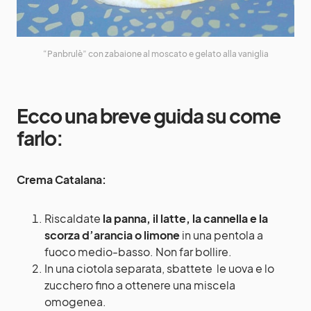
“Panbrulè” con zabaione al moscato e gelato alla vaniglia
Ecco una breve guida su come
farlo:
Crema Catalana:
Riscaldate
la
panna, il latte, la cannella e la
scorza d’arancia
o limone
in una pentola a
fuoco medio-basso. Non far bollire.
In una ciotola separata, sbattete le uova e lo
zucchero fino a ottenere una miscela
omogenea.