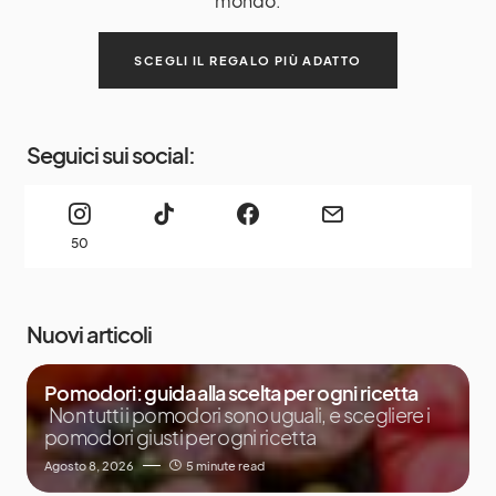
mondo:
SCEGLI IL REGALO PIÙ ADATTO
Seguici sui social:
50
Nuovi articoli
Pomodori: guida alla scelta per ogni ricetta
Non tutti i pomodori sono uguali, e scegliere i
pomodori giusti per ogni ricetta
Agosto 8, 2026
5 minute read