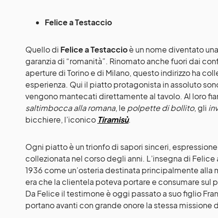
Felice a Testaccio
Quello di
Felice a Testaccio
è un nome diventato una v
garanzia di “romanità”. Rinomato anche fuori dai confi
aperture di Torino e di Milano, questo indirizzo ha coll
esperienza. Qui il piatto protagonista in assoluto son
vengono mantecati direttamente al tavolo. Al loro fi
saltimbocca alla romana
, le
polpette di bollito
, gli
in
bicchiere, l’iconico
Tiramisù
.
Ogni piatto è un trionfo di sapori sinceri, espression
collezionata nel corso degli anni. L’insegna di Felice
1936 come un’osteria destinata principalmente alla me
era che la clientela poteva portare e consumare sul 
Da Felice il testimone è oggi passato a suo figlio Fran
portano avanti con grande onore la stessa missione 