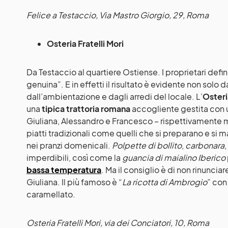
Felice a Testaccio
,
Via Mastro Giorgio, 29, Roma
Osteria Fratelli Mori
Da Testaccio al quartiere Ostiense. I proprietari defi
genuina”. E in effetti il risultato è evidente non solo
dall’ambientazione e dagli arredi del locale. L’
Osteri
una
tipica trattoria romana
accogliente gestita con un
Giuliana, Alessandro e Francesco – rispettivamente m
piatti tradizionali come quelli che si preparano e si 
nei pranzi domenicali.
Polpette di bollito
,
carbonara
,
imperdibili, così come la
guancia di maialino Iberico
bassa temperatura
. Ma il consiglio è di non rinunciar
Giuliana. Il più famoso è “
La ricotta di Ambrogio
” con
caramellato.
Osteria Fratelli Mori
, via dei Conciatori, 10, Roma