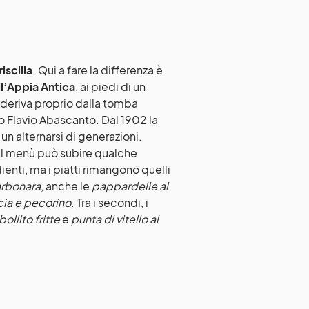
iscilla
. Qui a fare la differenza è
l’Appia Antica
, ai piedi di un
 deriva proprio dalla tomba
ito Flavio Abascanto. Dal 1902 la
n alternarsi di generazioni.
 Il menù può subire qualche
ienti, ma i piatti rimangono quelli
rbonara
, anche le
pappardelle al
cia e pecorino
. Tra i secondi, i
ollito fritte
e
punta di vitello al