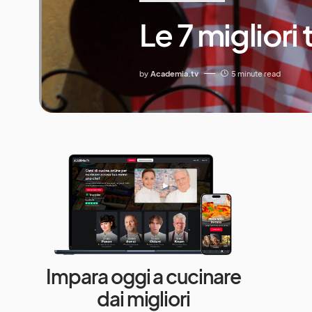
Le 7 migliori
by
Academia.tv
5 minute read
Impara oggi a cucinare
dai migliori