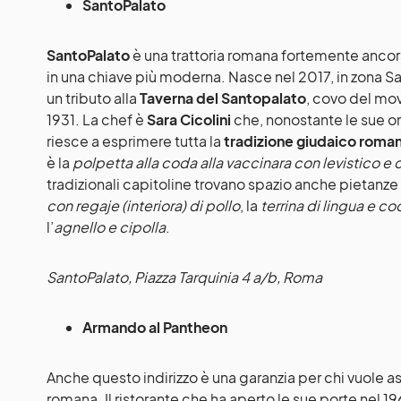
SantoPalato
SantoPalato
è una trattoria romana fortemente ancorat
in una chiave più moderna. Nasce nel 2017, in zona S
un tributo alla
Taverna del Santopalato
, covo del mov
1931. La chef è
Sara Cicolini
che, nonostante le sue ori
riesce a esprimere tutta la
tradizione giudaico roma
è la
polpetta alla coda alla vaccinara con levistico e
tradizionali capitoline trovano spazio anche pietanze
con regaje (interiora) di pollo
, la
terrina di lingua e c
l’
agnello e cipolla
.
SantoPalato
, Piazza Tarquinia 4 a/b, Roma
Armando al Pantheon
Anche questo indirizzo è una garanzia per chi vuole a
romana. Il ristorante che ha aperto le sue porte nel 196