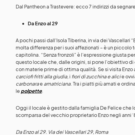
Dal Pantheon a Trastevere: ecco 7 indirizzi da segnar
Da Enzo al 29
A pochi passi dall’Isola Tiberina, in via dei Vascellari 
molta differenza per i suoi affezionati – è un piccolo
capitolina. “Senza fronzoli” è l’espressione giusta pe
questo locale che, dalle origini, si pone l’obiettivo di 
con materie prime di ottima qualità. Se si visita Enzo 
carciofi fritti alla giudia
, i
fiori di zucchina e alici
e ovvi
carbonara
e
amatriciana
. Tra i piatti più amati e ordi
le
polpette
.
Oggi il locale è gestito dalla famiglia De Felice che 
scomparsa del vecchio proprietario Enzo negli anni 
Da Enzo al 29
. Via dei Vascellari 29, Roma