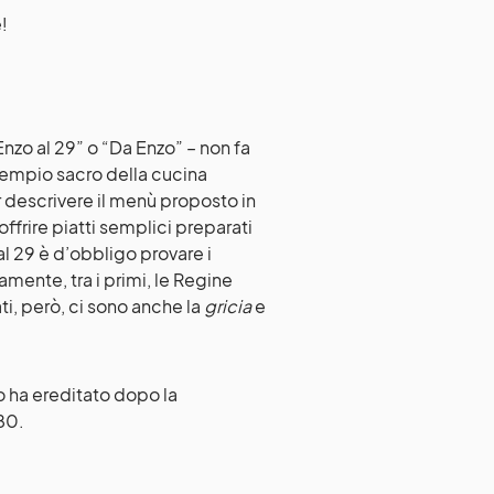
e!
“Enzo al 29” o “Da Enzo” – non fa
 tempio sacro della cucina
r descrivere il menù proposto in
offrire piatti semplici preparati
al 29 è d’obbligo provare i
amente, tra i primi, le Regine
nati, però, ci sono anche la
gricia
e
lo ha ereditato dopo la
‘80.