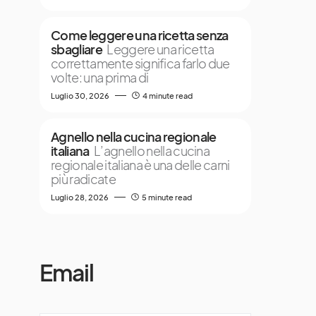
Come leggere una ricetta senza
sbagliare
Leggere una ricetta
correttamente significa farlo due
volte: una prima di
Luglio 30, 2026
4 minute read
Agnello nella cucina regionale
italiana
L’agnello nella cucina
regionale italiana è una delle carni
più radicate
Luglio 28, 2026
5 minute read
Email