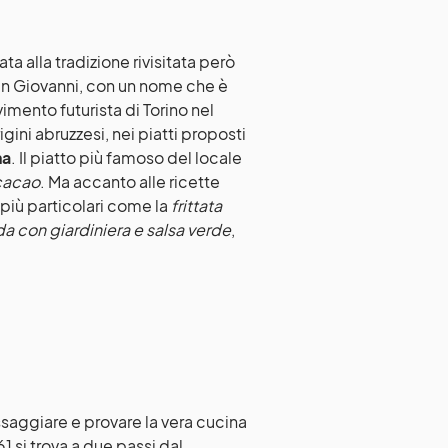
a alla tradizione rivisitata però
an Giovanni, con un nome che è
imento futurista di Torino nel
gini abruzzesi, nei piatti proposti
na
. Il piatto più famoso del locale
 cacao
. Ma accanto alle ricette
 più particolari come la
frittata
oda con giardiniera e salsa verde
,
ssaggiare e provare la vera cucina
1 si trova a due passi dal