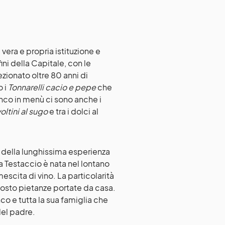
era e propria istituzione e
ni della Capitale, con le
ezionato oltre 80 anni di
o i
Tonnarelli cacio e pepe
che
anco in menù ci sono anche i
voltini al sugo
e tra i dolci al
e della lunghissima esperienza
 a Testaccio è nata nel lontano
scita di vino. La particolarità
posto pietanze portate da casa.
co e tutta la sua famiglia che
del padre.