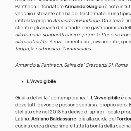
Pantheon. Il fondatore
Armando Gargioli
è noto in tut
vecchio ristorante che ha poi trasformato in una tipic
intitolata proprio
Armando al Pantheon
. Da allora è r
clienti e gli amanti della tradizione gastronomica del
alla romana
,
spaghetti cacio e pepe
, f
ettuccine con l
alla scottadito
. Senza dimenticare, ovviamente, i pri
trippa
, la
carbonara
e l’
amatriciana
.
Armando al Pantheon
, Salita de’ Crescenzi 31, Roma
L’Avvolgibile
Guai a definirla “contemporanea”.
L’Avvolgibile
è un
dove tutti devono e possono sentirsi a proprio agio. 
stellato che nel 2018 ha deciso di aprire il locale pro
Latino.
Adriano Baldassarre
, già alla guida del
Tordo
cucina cerca di esprimere tutta la bontà della cucina 