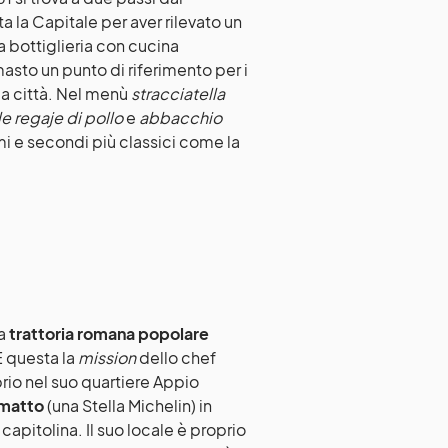
ta la Capitale per aver rilevato un
a bottiglieria con cucina
imasto un punto di riferimento per i
la città. Nel menù
stracciatella
e regaje di pollo
e
abbacchio
mi e secondi più classici come la
a
trattoria romana popolare
È questa la
mission
dello chef
prio nel suo quartiere Appio
matto
(una Stella Michelin) in
capitolina. Il suo locale è proprio