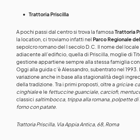
Trattoria Priscilla
A pochi passi dal centro si trova la famosa
Trattoria Pr
la location, ci troviamo infatti nel
Parco Regionale del
sepolcro romano del I secolo D.C. Il nome del locale
adiacente all’edificio, quella di Priscilla, moglie di T
gestione appartiene sempre alla stessa famiglia con u
Oggi alla guida c’è Alessandro, subentrato nel 1993.
variazione anche in base alla stagionalità degli ingred
della tradizione. Tra i primi proposti, oltre a
gricia
e
ca
cinghiale
e le
fettuccine guanciale, carciofi, mentuc
classici
saltimbocca
,
trippa alla romana
,
polpette di b
forno con patate
.
Trattoria Priscilla
, Via Appia Antica, 68, Roma