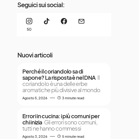
Seguici sui social:
50
Nuovi articoli
Perché il coriandolo sa di
sapone? La risposta è nel DNA
Il
coriandolo è una delle erbe
aromatiche più divisive al mondo
Agosto 5, 2026
3 minute read
Errori in cucina: i più comuni per
chi inizia
Gli errori sono comuni,
tutti ne hanno commessi
Agosto 3, 2026
5 minute read