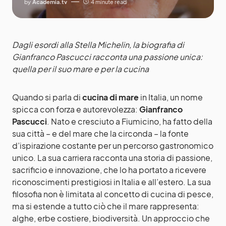
by
Academia.tv
4 minute read
Dagli esordi alla Stella Michelin, la biografia di
Gianfranco Pascucci racconta una passione unica:
quella per il suo mare e per la cucina
Quando si parla di
cucina di mare
in Italia, un nome
spicca con forza e autorevolezza:
Gianfranco
Pascucci
. Nato e cresciuto a Fiumicino, ha fatto della
sua città – e del mare che la circonda – la fonte
d’ispirazione costante per un percorso gastronomico
unico. La sua carriera racconta una storia di passione,
sacrificio e innovazione, che lo ha portato a ricevere
riconoscimenti prestigiosi in Italia e all’estero. La sua
filosofia non è limitata al concetto di cucina di pesce,
ma si estende a tutto ciò che il mare rappresenta:
alghe, erbe costiere, biodiversità. Un approccio che