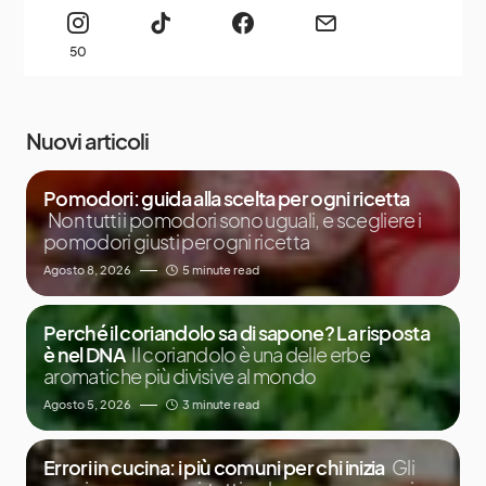
50
Nuovi articoli
Pomodori: guida alla scelta per ogni ricetta
Non tutti i pomodori sono uguali, e scegliere i
pomodori giusti per ogni ricetta
Agosto 8, 2026
5 minute read
Perché il coriandolo sa di sapone? La risposta
è nel DNA
Il coriandolo è una delle erbe
aromatiche più divisive al mondo
Agosto 5, 2026
3 minute read
Errori in cucina: i più comuni per chi inizia
Gli