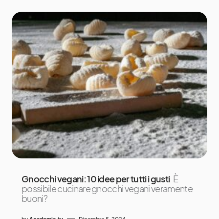
Gnocchi vegani: 10 idee per tutti i gusti
È
possibile cucinare gnocchi vegani veramente
buoni?
by
Academia.tv
Dicembre 5, 2024