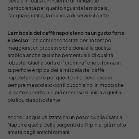
deve è in realtà un insieme di minuziose
particolarità per quanto riguarda la miscela,
l’acqua e, infine, la maniera di servire il caffè.
La miscela del caffè napoletano ha un gusto forte
e deciso
: i chicchi sono tostati per un tempo
maggiore, un processo che dona alla qualità
arabica anche qualche percentuale di qualità
robusta. Quella sorta di “cremina” che si forma in
superficie è tipica della miscela del caffè
napoletano ed è per questo che deve essere
sempre mescolato con il cucchiaino, in modo che
la parte superficiale più cremosa si unica a quella
più liquida sottostante.
Anche l’acqua utilizzata ha un peso: quella usata a
Napoli è quella delle sorgenti dell’Irpinia, già molto
amata dagli antichi romani.