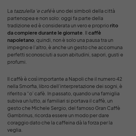
La
tazzulella ‘e café
è uno dei simboli della città
partenopea e non solo: oggi fa parte della
tradizione ed è considerata un vero e proprio
rito
da compiere durante le giornate
. Il
caffè
napoletano
, quindi, non è solo una pausa tra un
impegno e l’altro, è anche un gesto che accomuna
perfetti sconosciuti a suon abitudini, sapori, gusti e
profumi.
Il caffè è così importante a Napoli che il numero 42
nella Smorfia, libro dell’interpretazione dei sogni, è
riferito a “o’ cafè. In passato, quando una famiglia
subiva un lutto, ai familiari si portava il caffè, un
gesto che Michele Sergio, del famoso
Gran Caffè
Gambrinus
, ricorda essere un modo per dare
coraggio dato che la caffeina dà la forza per la
veglia.