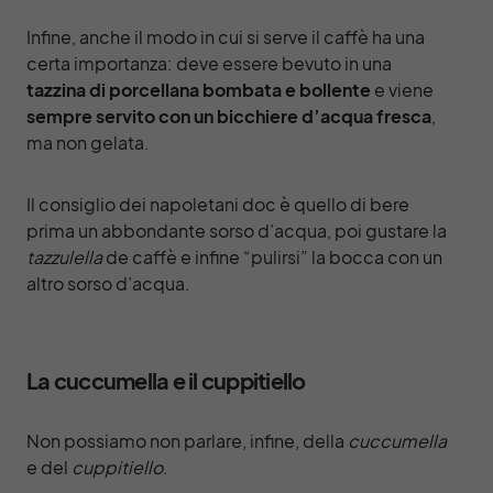
Infine, anche il modo in cui si serve il caffè ha una
certa importanza: deve essere bevuto in una
tazzina di porcellana bombata e bollente
e viene
sempre servito con un bicchiere d’acqua fresca
,
ma non gelata.
Il consiglio dei napoletani doc è quello di bere
prima un abbondante sorso d’acqua, poi gustare la
tazzulella
de caffè e infine “pulirsi” la bocca con un
altro sorso d’acqua.
La cuccumella e il cuppitiello
Non possiamo non parlare, infine, della
cuccumella
e del
cuppitiello
.