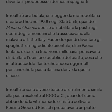
diventati i predecessori dei nostri spaghetti.
In realtà è una bufala, una leggenda metropolitana
creata ad hoc nel 1938 negli Stati Uniti, quando il
Macaroni Journal
decise di nobilitare la pasta agli
occhi degli americani che la associavano alla
malavita di Little Italy. Facendo quindi diventare gli
spaghetti un ingrediente orientale, di un Paese
lontano e con una tradizione millenaria, pensavano
di ribaltare l’opinione pubblica del piatto, cosa che
infatti accadde. Tanto che ancora oggi molti
pensano che la pasta italiana derivi da quella
cinese.
In realtà ci sono diverse tracce di un alimento simile
alla pasta risalente al 1000 a.C., quando l’uomo
abbandonò la vita nomade e iniziò a coltivare.
Persino Greci ed Etruschi preparavano un piatto,