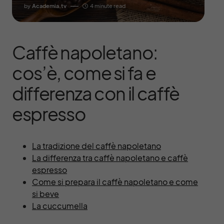
by
Academia.tv
4 minute read
Caffè napoletano:
cos’è, come si fa e
differenza con il caffè
espresso
La tradizione del caffè napoletano
La differenza tra caffè napoletano e caffè
espresso
Come si prepara il caffè napoletano e come
si beve
La
cuccumella