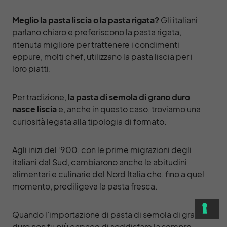
Meglio la pasta liscia o la pasta rigata?
Gli italiani
parlano chiaro e preferiscono la pasta rigata,
ritenuta migliore per trattenere i condimenti
eppure, molti chef, utilizzano la pasta liscia per i
loro piatti.
Per tradizione,
la pasta di semola di grano duro
nasce liscia
e, anche in questo caso, troviamo una
curiosità legata alla tipologia di formato.
Agli inizi del ‘900, con le prime migrazioni degli
italiani dal Sud, cambiarono anche le abitudini
alimentari e culinarie del Nord Italia che, fino a quel
momento, prediligeva la pasta fresca.
Quando l’importazione di pasta di semola di grano
duro non fu più capace di soddisfare la sempre