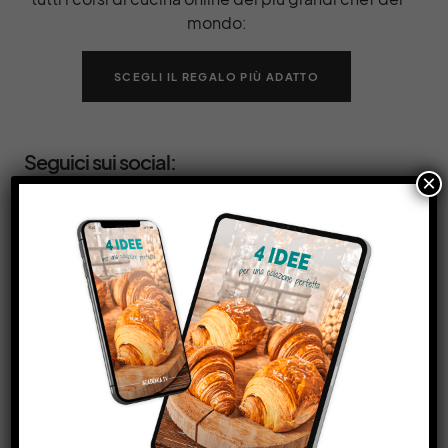
mondo:
SCEGLI IL REGALO PIÙ ADATTO
Seguici sui social:
×
50
Nuovi articoli
Pomodori: guida alla scelta per ogni ricetta
Non tutti i pomodori sono uguali, e scegliere i
pomodori giusti per ogni ricetta
Agosto 8, 2026
5 minute read