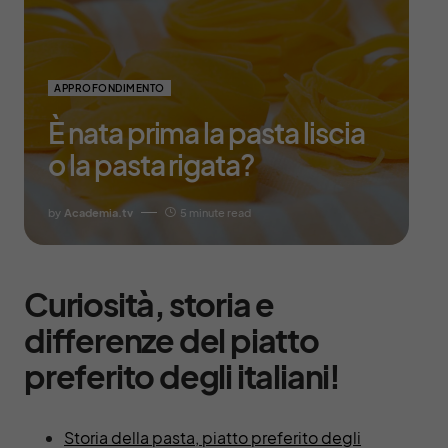
APPROFONDIMENTO
È nata prima la pasta liscia
o la pasta rigata?
by
Academia.tv
5 minute read
Curiosità, storia e
differenze del piatto
preferito degli italiani!
Storia della pasta, piatto preferito degli