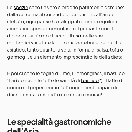
Le
spezie
sono un vero e proprio patrimonio comune:
dalla curcuma al coriandolo, dal cumino all’anice
stellato, ogni paese ha sviluppato i propri equilibri
aromatici, spesso mescolando il piccante con il
dolce e il salato con l’acido. Il
riso
, nelle sue
molteplici varietà, è la colonna vertebrale del pasto
asiatico, tanto quanto la soia: in forma di salsa, tofu o
germogli, è un elemento imprescindibile della dieta.
E poi ci sono le foglie di lime, il lemongrass, il basilico
thai (conoscete tutte le varietà di
basilico
?), il latte di
cocco e il peperoncino, tutti ingredienti capaci di
dare identità a un piatto con un solo morso!
Le specialità gastronomiche
dell’Asia