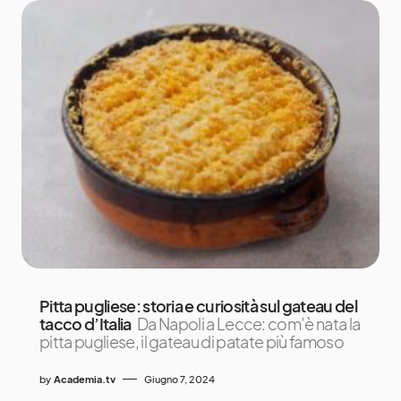
Pitta pugliese: storia e curiosità sul gateau del
tacco d’Italia
Da Napoli a Lecce: com’è nata la
pitta pugliese, il gateau di patate più famoso
by
Academia.tv
Giugno 7, 2024