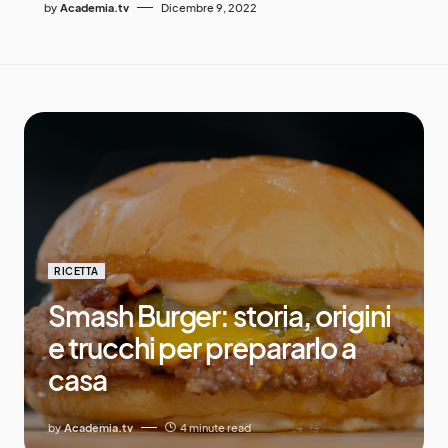
by
Academia.tv
Dicembre 9, 2022
RICETTA
Smash Burger: storia, origini
e trucchi per prepararlo a
casa
by
Academia.tv
4 minute read