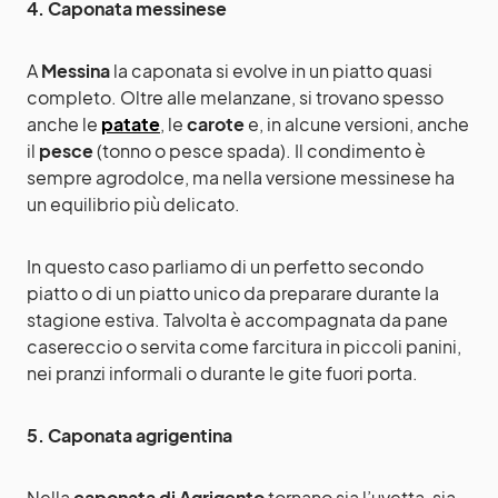
4. Caponata messinese
A
Messina
la caponata si evolve in un piatto quasi
completo. Oltre alle melanzane, si trovano spesso
anche le
patate
, le
carote
e, in alcune versioni, anche
il
pesce
(tonno o pesce spada). Il condimento è
sempre agrodolce, ma nella versione messinese ha
un equilibrio più delicato.
In questo caso parliamo di un perfetto secondo
piatto o di un piatto unico da preparare durante la
stagione estiva. Talvolta è accompagnata da pane
casereccio o servita come farcitura in piccoli panini,
nei pranzi informali o durante le gite fuori porta.
5. Caponata agrigentina
Nella
caponata di Agrigento
tornano sia l’uvetta, sia