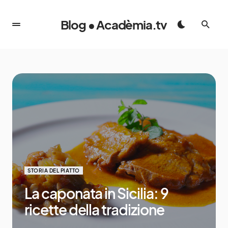
Blog • Acadèmia.tv
STORIA DEL PIATTO
La caponata in Sicilia: 9
ricette della tradizione