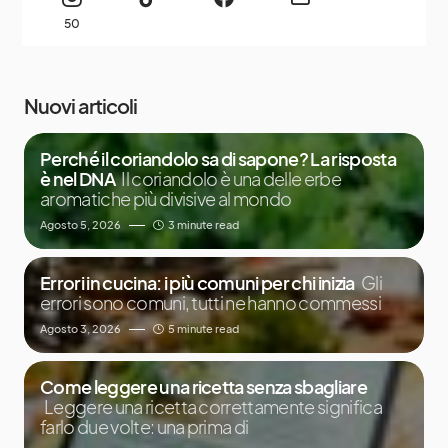
50
Nuovi articoli
Perché il coriandolo sa di sapone? La risposta
è nel DNA
Il coriandolo è una delle erbe
aromatiche più divisive al mondo
Agosto 5, 2026
3 minute read
Errori in cucina: i più comuni per chi inizia
Gli
errori sono comuni, tutti ne hanno commessi
Agosto 3, 2026
5 minute read
Come leggere una ricetta senza sbagliare
Leggere una ricetta correttamente significa
farlo due volte: una prima di