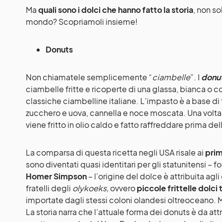
Ma
quali sono i dolci che hanno fatto la storia
, non so
mondo? Scopriamoli insieme!
Donuts
Non chiamatele semplicemente “
ciambelle
”. I
donu
ciambelle fritte e ricoperte di una glassa, bianca o co
classiche ciambelline italiane. L’impasto è a base di far
zucchero e uova, cannella e noce moscata. Una volta 
viene fritto in olio caldo e fatto raffreddare prima del
La comparsa di questa ricetta negli USA risale ai
prim
sono diventati quasi identitari per gli statunitensi – f
Homer Simpson
– l’origine del dolce è attribuita agli
fratelli degli
olykoeks,
ovvero
piccole frittelle dolci
importate dagli stessi coloni olandesi oltreoceano. 
La storia narra che l’attuale forma dei donuts è da att