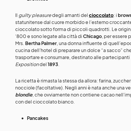
Il
guilty pleasure
degli amanti del
cioccolato
: i
brown
statunitense dal cuore morbido e l’esterno croccante
cioccolato sotto forma di piccoli quadrotti. Le origin
‘800 e sono legate alla città di
Chicago
, per essere p
Mrs.
Bertha Palmer
, una donna influente di quell’epoc
cucina dell’hotel di preparare un dolce “a sacco” che
trasportare e consumare, destinato alle partecipanti 
Exposition
del
1893
.
La ricetta è rimasta la stessa da allora: farina, zucche
nocciole (facoltative). Negli anni è nata anche una ve
blondie
, che ovviamente non contiene cacao nell’im
con del cioccolato bianco.
Pancakes