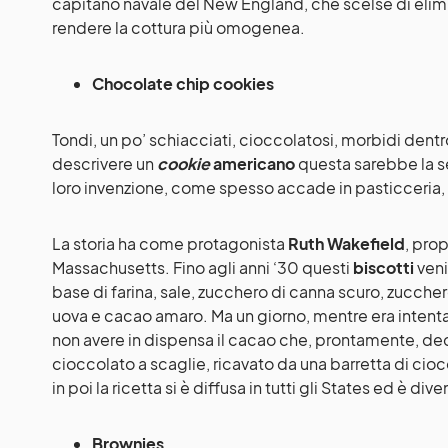
capitano navale del New England, che scelse di elimi
rendere la cottura più omogenea.
Chocolate chip cookies
Tondi, un po’ schiacciati, cioccolatosi, morbidi dent
descrivere un
cookie
americano
questa sarebbe la s
loro invenzione, come spesso accade in pasticceria, è
La storia ha come protagonista
Ruth Wakefield
, prop
Massachusetts. Fino agli anni ‘30 questi
biscotti
veni
base di farina, sale, zucchero di canna scuro, zucche
uova e cacao amaro. Ma un giorno, mentre era intenta 
non avere in dispensa il cacao che, prontamente, deci
cioccolato a scaglie, ricavato da una barretta di cio
in poi la ricetta si è diffusa in tutti gli States ed è d
Brownies