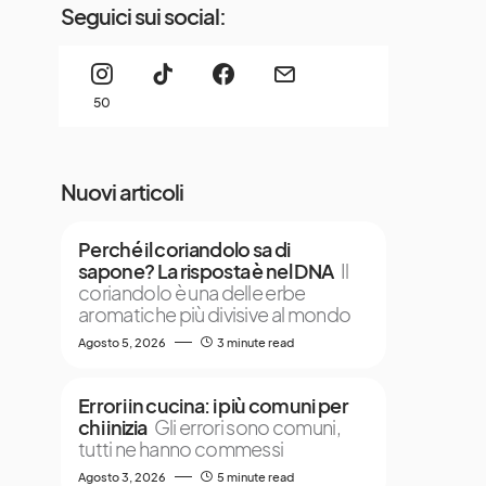
Seguici sui social:
50
Nuovi articoli
Perché il coriandolo sa di
sapone? La risposta è nel DNA
Il
coriandolo è una delle erbe
aromatiche più divisive al mondo
Agosto 5, 2026
3 minute read
Errori in cucina: i più comuni per
chi inizia
Gli errori sono comuni,
tutti ne hanno commessi
Agosto 3, 2026
5 minute read