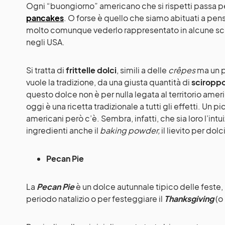
Ogni “buongiorno” americano che si rispetti passa pe
pancakes
. O forse è quello che siamo abituati a pe
molto comunque vederlo rappresentato in alcune scene
negli USA.
Si tratta di
frittelle dolci
, simili a delle
crêpes
ma un p
vuole la tradizione, da una giusta quantità di
sciropp
questo dolce non è per nulla legata al territorio amer
oggi è una ricetta tradizionale a tutti gli effetti. Un
americani però c’è. Sembra, infatti, che sia loro l’intu
ingredienti anche il
baking powder,
il lievito per dolc
Pecan Pie
La
Pecan Pie
è un dolce autunnale tipico delle feste,
periodo natalizio o per festeggiare il
Thanksgiving
(o