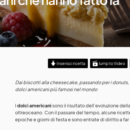
Inserisci ricetta
Jump to Video
Dai biscotti alla cheesecake, passando per i donuts, 
dolci americani più famosi nel mondo
I
dolci american
i
sono il risultato dell’evoluzione del
oltreoceano. Con il passare del tempo, alcune ricett
epoche e giorni di festa e sono entrate di diritto a far