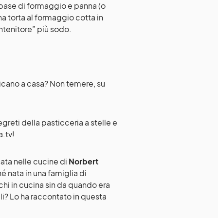
a base di formaggio e panna (o
na torta al formaggio cotta in
ntenitore” più sodo.
icano a casa? Non temere, su
segreti della pasticceria a stelle e
a.tv!
sata nelle cucine di
Norbert
hé nata in una famiglia di
cchi in cucina sin da quando era
li? Lo ha raccontato in questa