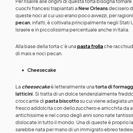
Per risalire alle origini di questa torta bisogna torna
cuochi francesi trapiantati a
New Orleans
decisero di
queste noci al cui uso erano poco avvezzi, per ragioni
pecan
, infatti, è coltivata principalmente negli Stati U
Israele e in piccolissima percentuale anche in Italia.
Alla base della torta c’è una
pasta frolla
che racchiude
di mais e noci pecan.
Cheesecake
La
cheesecake
è letteralmente una
torta di formagg
latticini
. Si tratta di un dolce tendenzialmente fre
croccante di
pasta biscotto
su cui viene adagiata u
fresco addolcita con dello zucchero e arricchita da al
antichissime e nel corso degli anni sono nate tantis
dislocate in tutto il mondo. Una di queste è proprio l
sarebbe nata per mano di un immigrato ebreo tedesc