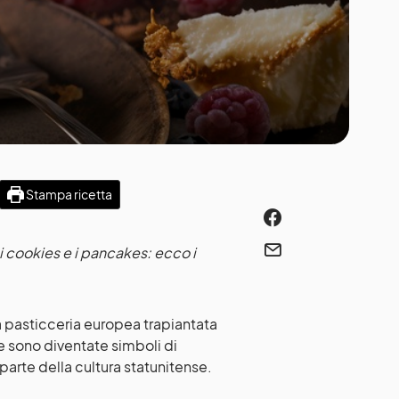
Stampa ricetta
i cookies e i pancakes: ecco i
la pasticceria europea trapiantata
e sono diventate simboli di
 parte della cultura statunitense.