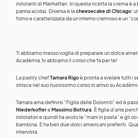
ristoranti di Manhattan. In questa ricetta la crema è 
panna acida). Diversa è la
cheesecake di Chicago
: u
forno e caratterizzata da un interno cremoso e un “co
Ti abbiamo messo voglia di preparare un dolce amer
Acadèmia.tv abbiamo il corso che fa per te!
La pastry chef
Tamara Rigo
è pronta a svelare tutti i 
strisce nel suo nuovissimo corso in arrivo su Acadèmi
Tamara ama definirsi “Figlia delle Dolomiti” ed è pas
Niederkofler
e
Massimo Bottura
. È figlia d’arte perc
ristoratori e quindi ha avuto le “mani in pasta” e gli o
bambina. E ha ben due dolci americani preferiti. Qua
intervista.