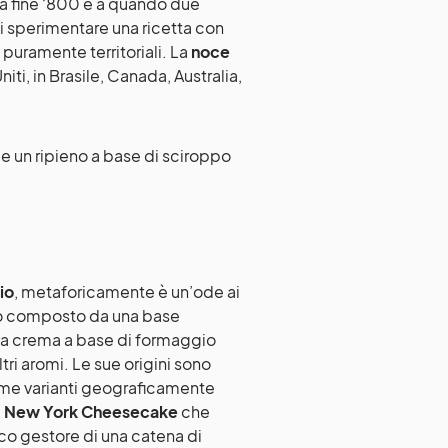
re a fine ‘800 e a quando due
 sperimentare una ricetta con
 puramente territoriali. La
noce
niti, in Brasile, Canada, Australia,
 un ripieno a base di sciroppo
io
, metaforicamente è un’ode ai
ddo composto da una base
na crema a base di formaggio
tri aromi. Le sue origini sono
sime varianti geograficamente
a
New York Cheesecake
che
o gestore di una catena di