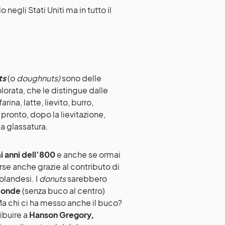
lo negli Stati Uniti ma in tutto il
ts
(o
doughnuts)
sono delle
lorata, che le distingue dalle
ina, latte, lievito, burro,
pronto, dopo la lievitazione,
la glassatura.
i anni dell’800
e anche se ormai
orse anche grazie al contributo di
 olandesi. I
donuts
sarebbero
 tonde
(senza buco al centro)
Ma chi ci ha messo anche il buco?
ribuire a
Hanson Gregory,