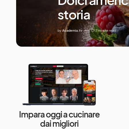
storia
by
Academia.tv
7 minute read
Impara oggi a cucinare
dai migliori