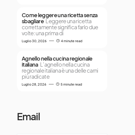
Come leggere una ricetta senza
sbagliare
Leggere una ricetta
correttamente significa farlo due
volte: una prima di
Luglio 30, 2026
4 minute read
Agnello nella cucina regionale
italiana
L’agnello nella cucina
regionale italiana è una delle carni
più radicate
Luglio 28, 2026
5 minute read
Email