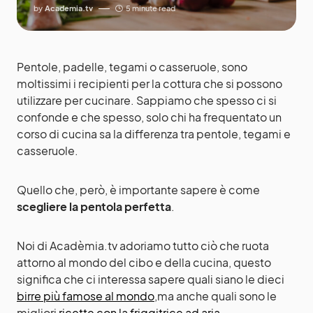
by
Academia.tv
5 minute read
Pentole, padelle, tegami o casseruole, sono
moltissimi i recipienti per la cottura che si possono
utilizzare per cucinare. Sappiamo che spesso ci si
confonde e che spesso, solo chi ha frequentato un
corso di cucina sa la differenza tra pentole, tegami e
casseruole.
Quello che, però, è importante sapere è come
scegliere la pentola perfetta
.
Noi di Acadèmia.tv adoriamo tutto ciò che ruota
attorno al mondo del cibo e della cucina, questo
significa che ci interessa sapere quali siano le dieci
birre più famose al mondo
,ma anche quali sono le
migliori
ricette con la friggitrice ad aria
.