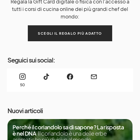
Regala la Gift Card digitale o fisica con l'accesso a
tutti i corsi di cucina online dei più grandi chef del
mondo:
SCEGLI IL REGALO PIÙ ADATTO
Seguici sui social:
50
Nuovi articoli
Perché il coriandolo sa di sapone? La risposta
è nel DNA
Il coriandolo è una delle erbe
aromatiche più divisive al mondo