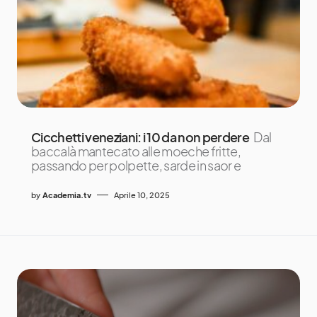
Cicchetti veneziani: i 10 da non perdere
Dal
baccalà mantecato alle moeche fritte,
passando per polpette, sarde in saor e
by
Academia.tv
Aprile 10, 2025