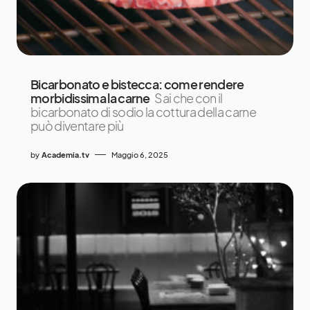
Bicarbonato e bistecca: come rendere
morbidissima la carne
Sai che con il
bicarbonato di sodio la cottura della carne
può diventare più
by
Academia.tv
Maggio 6, 2025