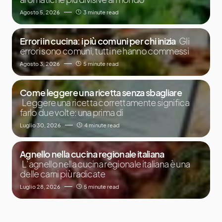
Agosto 5, 2026
3 minute read
Errori in cucina: i più comuni per chi inizia
Gli
errori sono comuni, tutti ne hanno commessi
Agosto 3, 2026
5 minute read
Come leggere una ricetta senza sbagliare
Leggere una ricetta correttamente significa
farlo due volte: una prima di
Luglio 30, 2026
4 minute read
Agnello nella cucina regionale italiana
L’agnello nella cucina regionale italiana è una
delle carni più radicate
Luglio 28, 2026
5 minute read