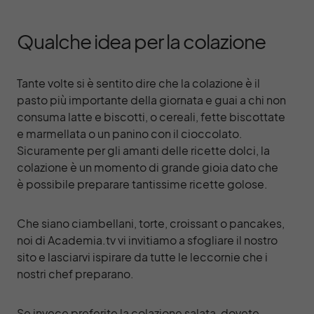
Qualche idea per la colazione
Tante volte si è sentito dire che la colazione è il
pasto più importante della giornata e guai a chi non
consuma latte e biscotti, o cereali, fette biscottate
e marmellata o un panino con il cioccolato.
Sicuramente per gli amanti delle ricette dolci, la
colazione è un momento di grande gioia dato che
è possibile preparare tantissime ricette golose.
Che siano ciambellani, torte,
croissant
o
pancakes
,
noi di Academia.tv vi invitiamo a sfogliare il nostro
sito e lasciarvi ispirare da tutte le leccornie che i
nostri chef preparano.
Se invece preferite la colazione salata, dovete