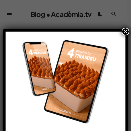
Blog • Acadèmia.tv
×
APPROFONDIMENTO
Chiacchiere di Nomi e
Sapori: Le Varianti Nominali
nelle Ricette delle
Chiacchiere Italiane