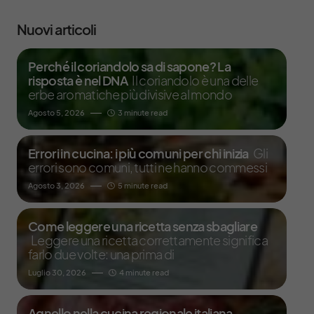
Nuovi articoli
Perché il coriandolo sa di sapone? La
risposta è nel DNA
Il coriandolo è una delle
erbe aromatiche più divisive al mondo
Agosto 5, 2026
3 minute read
Errori in cucina: i più comuni per chi inizia
Gli
errori sono comuni, tutti ne hanno commessi
Agosto 3, 2026
5 minute read
Come leggere una ricetta senza sbagliare
Leggere una ricetta correttamente significa
farlo due volte: una prima di
Luglio 30, 2026
4 minute read
Agnello nella cucina regionale italiana