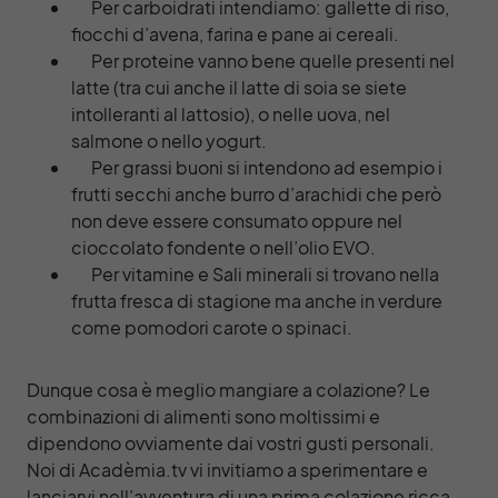
Per carboidrati intendiamo: gallette di riso,
fiocchi d’avena, farina e pane ai cereali.
Per proteine vanno bene quelle presenti nel
latte (tra cui anche il latte di soia se siete
intolleranti al lattosio), o nelle uova, nel
salmone o nello yogurt.
Per grassi buoni si intendono ad esempio i
frutti secchi anche burro d’arachidi che però
non deve essere consumato oppure nel
cioccolato fondente o nell’olio EVO.
Per vitamine e Sali minerali si trovano nella
frutta fresca di stagione ma anche in verdure
come pomodori carote o spinaci.
Dunque cosa è meglio mangiare a colazione? Le
combinazioni di alimenti sono moltissimi e
dipendono ovviamente dai vostri gusti personali.
Noi di Acadèmia.tv vi invitiamo a sperimentare e
lanciarvi nell’avventura di una prima colazione ricca