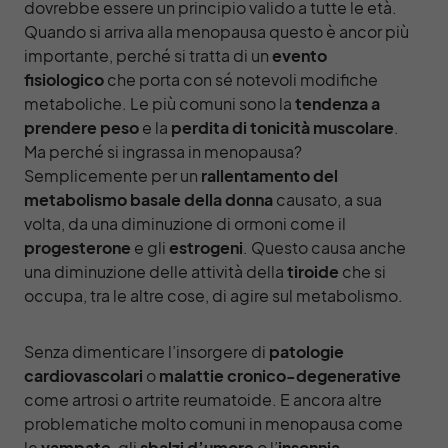
dovrebbe essere un principio valido a tutte le età.
Quando si arriva alla menopausa questo è ancor più
importante, perché si tratta di un
evento
fisiologico
che porta con sé notevoli modifiche
metaboliche. Le più comuni sono la
tendenza a
prendere peso
e la
perdita di tonicità muscolare
.
Ma perché si ingrassa in menopausa?
Semplicemente per un
r
allentamento del
metabolismo basale della donna
causato, a sua
volta, da una diminuzione di ormoni come il
progesterone
e gli
estrogeni
. Questo causa anche
una diminuzione delle attività della
tiroide
che si
occupa, tra le altre cose, di agire sul metabolismo.
Senza dimenticare l’insorgere di
patologie
cardiovascolari
o
malattie cronico-degenerative
come artrosi o artrite reumatoide. E ancora altre
problematiche molto comuni in menopausa come
le
vampate
, gli
sbalzi d’umore
o l’
insonnia
.