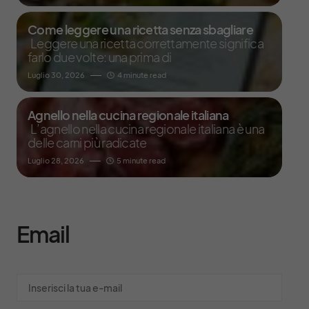
Come leggere una ricetta senza sbagliare
Leggere una ricetta correttamente significa
farlo due volte: una prima di
Luglio 30, 2026
4 minute read
Agnello nella cucina regionale italiana
L’agnello nella cucina regionale italiana è una
delle carni più radicate
Luglio 28, 2026
5 minute read
Email