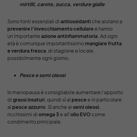
mirtilli, carote, zucca, verdure gialle
Sono fonti essenziali di
antiossidanti
che aiutano a
prevenire l’invecchiamento cellulare
e hanno
un’importante
azione antinfiammatoria
. Ad ogni
età è comunque importantissimo
mangiare frutta
e verdura fresca
, di stagione e locale,
possibilmente ogni giorno.
Pesce e semi oleosi
In menopausa è consigliabile aumentare l’apporto
di
grassi insaturi
, quindi sì al
pesce
e in particolare
al
pesce azzurro
. Sì anche ai
semi oleosi
,
ricchissimi di
omega 3
e all’
olio EVO
come
condimento principale.