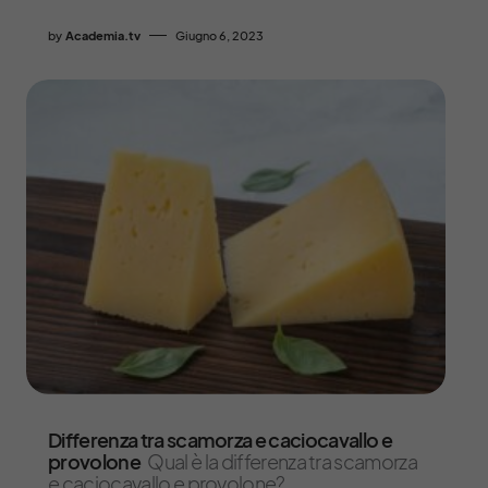
by
Academia.tv
Giugno 6, 2023
Differenza tra scamorza e caciocavallo e
provolone
Qual è la differenza tra scamorza
e caciocavallo e provolone?