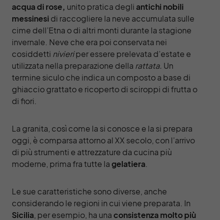
acqua di rose,
unito pratica degli
antichi nobili
messinesi
di raccogliere la neve accumulata sulle
cime dell’Etna o di altri monti durante la stagione
invernale. Neve che era poi conservata nei
cosiddetti
nivieri
per essere prelevata d’estate e
utilizzata nella preparazione della
rattata.
Un
termine siculo che indica un composto a base di
ghiaccio grattato e ricoperto di sciroppi di frutta o
di fiori.
La granita, così come la si conosce e la si prepara
oggi, è comparsa attorno al XX secolo, con l’arrivo
di più strumenti e attrezzature da cucina più
moderne, prima fra tutte la
gelatiera
.
Le sue caratteristiche sono diverse, anche
considerando le regioni in cui viene preparata. In
Sicilia
, per esempio, ha una
consistenza molto più