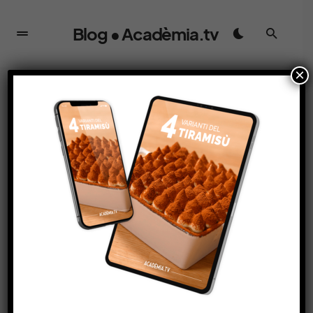
Blog • Acadèmia.tv
×
INGREDIENTI
Sorbetto vs granita:
differenze e curiosità