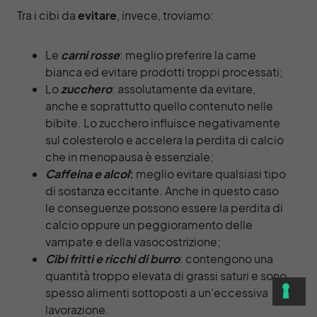
Tra i cibi da
evitare
, invece, troviamo:
Le
carni rosse
: meglio preferire la carne
bianca ed evitare prodotti troppi processati;
Lo
zucchero
: assolutamente da evitare,
anche e soprattutto quello contenuto nelle
bibite. Lo zucchero influisce negativamente
sul colesterolo e accelera la perdita di calcio
che in menopausa è essenziale;
Caffeina e alcol
:
meglio evitare qualsiasi tipo
di sostanza eccitante. Anche in questo caso
le conseguenze possono essere la perdita di
calcio oppure un peggioramento delle
vampate e della vasocostrizione;
Cibi fritti e ricchi di burro
: contengono una
quantità troppo elevata di grassi saturi e sono
spesso alimenti sottoposti a un’eccessiva
lavorazione.