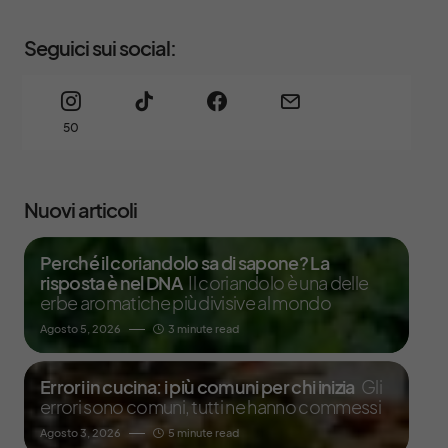
Seguici sui social:
50
Nuovi articoli
Perché il coriandolo sa di sapone? La
risposta è nel DNA
Il coriandolo è una delle
erbe aromatiche più divisive al mondo
Agosto 5, 2026
3 minute read
Errori in cucina: i più comuni per chi inizia
Gli
errori sono comuni, tutti ne hanno commessi
Agosto 3, 2026
5 minute read