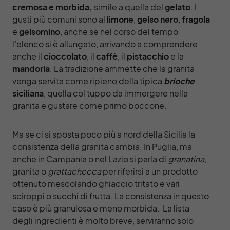
cremosa e morbida,
simile a quella del
gelato
. I
gusti più comuni sono al
limone
,
gelso nero
,
fragola
e
gelsomino
, anche se nel corso del tempo
l’elenco si è allungato, arrivando a comprendere
anche il
cioccolato
, il
caffè
, il
pistacchio
e la
mandorla
. La tradizione ammette che la granita
venga servita come ripieno della tipica
brioche
siciliana
, quella col tuppo da immergere nella
granita e gustare come primo boccone.
Ma se ci si sposta poco più a nord della Sicilia la
consistenza della granita cambia. In Puglia, ma
anche in Campania o nel Lazio si parla di
granatina
,
granita o
grattachecca
per riferirsi a un prodotto
ottenuto mescolando ghiaccio tritato e vari
sciroppi o succhi di frutta. La consistenza in questo
caso è più granulosa e meno morbida.
La lista
degli ingredienti è molto breve, serviranno solo