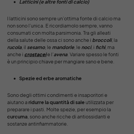
Latticini (e altre fonti di calcio)
I latticini sono sempre un’ottima fonte di calcio ma
non sono l’unica. E ricordiamolo sempre, vanno
consumati con molta parsimonia. Tra gli alleati
della salute delle ossa ci sono anche i
broccoli
, la
rucola
, il
sesamo
, le
mandorle
, le
noci
, i
fichi
, ma
anche i
crostacei
e l’
avena
. Variare spesso le fonti
è un principio chiave per mangiare sano e bene.
Spezie ed erbe aromatiche
Sono degli ottimi condimenti e insaporitori e
aiutano a
ridurre la quantità di sale
utilizzata per
preparare i pasti. Molte spezie, per esempio la
curcuma
, sono anche ricche di antiossidanti e
sostanze antinfiammatorie.