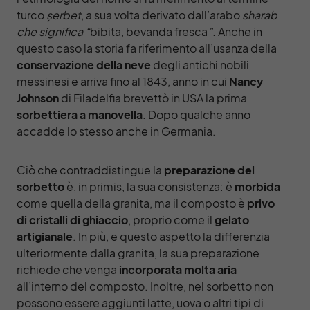
turco
ș
erbet
, a sua volta derivato dall’arabo
sharab
che significa “
bibita, bevanda fresca
”.
Anche in
questo caso la storia fa riferimento all’usanza della
conservazione della neve
degli antichi nobili
messinesi e arriva fino al 1843, anno in cui
Nancy
Johnson
di Filadelfia brevettò in USA la prima
sorbettiera
a
manovella
. Dopo qualche anno
accadde lo stesso anche in Germania.
Ciò che contraddistingue la
preparazione del
sorbetto
è, in primis, la sua consistenza: è
morbida
come quella della granita, ma il composto è
privo
di cristalli di ghiaccio
, proprio come il
gelato
artigianale
. In più, e questo aspetto la differenzia
ulteriormente dalla granita, la sua preparazione
richiede che venga
incorporata molta aria
all’interno del composto. I
noltre, nel sorbetto non
possono essere aggiunti latte, uova o altri tipi di