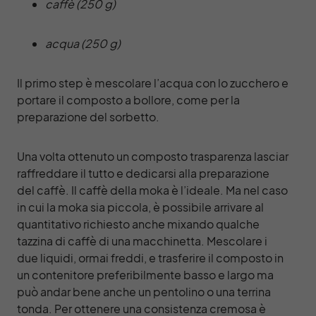
caffè (250 g)
acqua (250 g)
Il primo step è mescolare l’acqua con lo zucchero e
portare il composto a bollore, come per la
preparazione del sorbetto.
Una volta ottenuto un composto trasparenza lasciar
raffreddare il tutto e dedicarsi alla preparazione
del caffè. Il caffè della moka è l’ideale. Ma nel caso
in cui la moka sia piccola, è possibile arrivare al
quantitativo richiesto anche mixando qualche
tazzina di caffè di una macchinetta. Mescolare i
due liquidi, ormai freddi, e trasferire il composto in
un contenitore preferibilmente basso e largo ma
può andar bene anche un pentolino o una terrina
tonda. Per ottenere una consistenza cremosa è