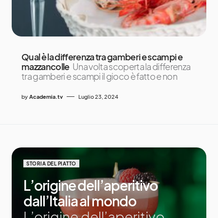
Qual è la differenza tra gamberi e scampi e
mazzancolle
Una volta scoperta la differenza
tra gamberi e scampi il gioco è fatto e non
by
Academia.tv
Luglio 23, 2024
STORIA DEL PIATTO
L’origine dell’aperitivo
dall’Italia al mondo
L’origine dell’aperitivo