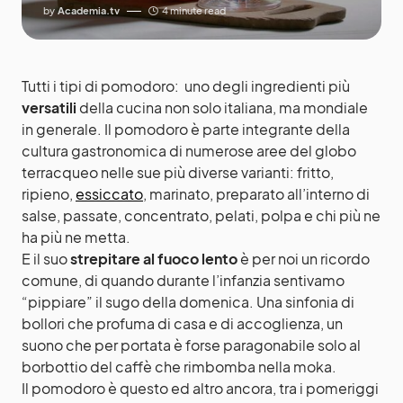
by
Academia.tv
4 minute read
Tutti i tipi di pomodoro:
uno degli ingredienti più
versatili
della cucina non solo italiana, ma mondiale
in generale. Il pomodoro è parte integrante della
cultura gastronomica di numerose aree del globo
terracqueo nelle sue più diverse varianti: fritto,
ripieno,
essiccato
, marinato, preparato all’interno di
salse, passate, concentrato, pe
lati, polpa e chi più ne
ha più ne metta.
E il suo
strepitare al fuoco lento
è per noi un ricordo
comune, di quando durante l’infanzia sentivamo
“pippiare” il sugo della domenica. Una sinfonia di
bollori che profuma di casa e di accoglienza, un
suono che per portata è forse paragonabile solo al
borbottio del
caffè
che rimbomba nella moka.
Il pomodoro è questo ed altro ancora, tra i pomeriggi