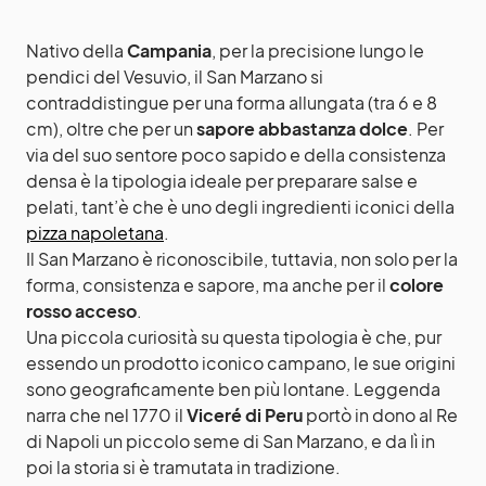
Nativo della
Campania
, per la precisione lungo le
pendici del Vesuvio, il San Marzano si
contraddistingue per una forma allungata (tra 6 e 8
cm), oltre che per un
sapore abbastanza dolce
. Per
via del suo sentore poco sapido e della consistenza
densa è la tipologia ideale per preparare salse e
pelati, tant’è che è uno degli ingredienti iconici della
pizza napoletana
.
Il San Marzano è riconoscibile, tuttavia, non solo per la
forma, consistenza e sapore, ma anche per il
colore
rosso acceso
.
Una piccola curiosità su questa tipologia è che, pur
essendo un prodotto iconico campano, le sue origini
sono geograficamente ben più lontane. Leggenda
narra che nel 1770 il
Viceré di Peru
portò in dono al Re
di Napoli un piccolo seme di San Marzano, e da lì in
poi la storia si è tramutata in tradizione.