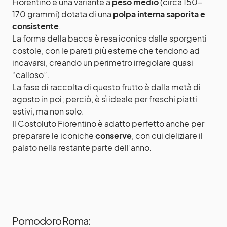
Fiorentino è una variante a
peso medio
(circa 150-
170 grammi) dotata di una
polpa interna saporita e
consistente
.
La forma della bacca è resa iconica dalle sporgenti
costole, con le pareti più esterne che tendono ad
incavarsi, creando un perimetro irregolare quasi
“calloso”.
La fase di raccolta di questo frutto è dalla metà di
agosto in poi; perciò, è sì ideale per freschi piatti
estivi, ma non solo.
Il Costoluto Fiorentino è adatto perfetto anche per
preparare le iconiche
conserve
, con cui deliziare il
palato nella restante parte dell’anno.
Pomodoro Roma: