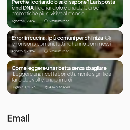
Perché il coriandolo sa di sapone? La risposta
è nel DNA
Il coriandolo è una delle erbe
aromatiche più divisive al mondo
Agosto 5, 2026
3 minute read
Errori in cucina: i più comuni per chi inizia
Gli
errori sono comuni, tutti ne hanno commessi
Agosto 3, 2026
5 minute read
Come leggere una ricetta senza sbagliare
Leggere una ricetta correttamente significa
farlo due volte: una prima di
Luglio 30, 2026
4 minute read
Email