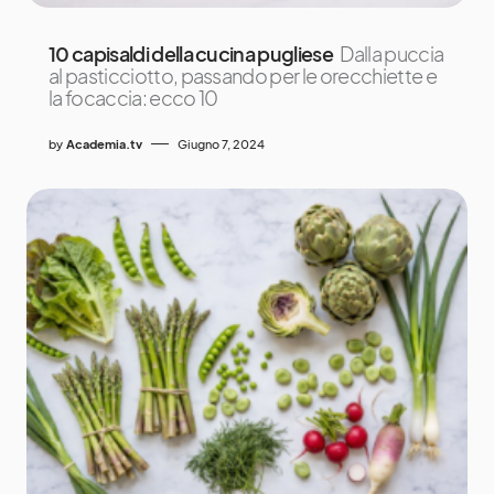
10 capisaldi della cucina pugliese
Dalla puccia
al pasticciotto, passando per le orecchiette e
la focaccia: ecco 10
by
Academia.tv
Giugno 7, 2024