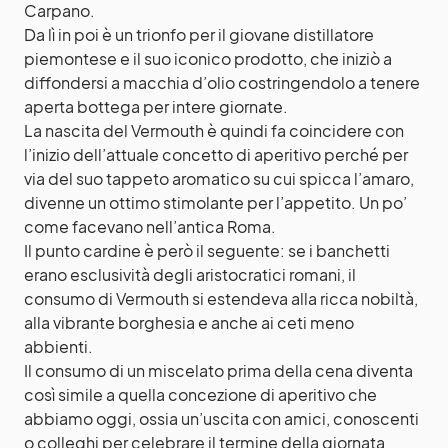
Carpano.
Da lì in poi è un trionfo per il giovane distillatore
piemontese e il suo iconico prodotto, che iniziò a
diffondersi a macchia d’olio costringendolo a tenere
aperta bottega per intere giornate.
La nascita del Vermouth è quindi fa coincidere con
l’inizio dell’attuale concetto di aperitivo perché per
via del suo tappeto aromatico su cui spicca l’amaro,
divenne un ottimo stimolante per l’appetito. Un po’
come facevano nell’antica Roma.
Il punto cardine è però il seguente: se i banchetti
erano esclusività degli aristocratici romani, il
consumo di Vermouth si estendeva alla ricca nobiltà,
alla vibrante borghesia e anche ai ceti meno
abbienti.
Il consumo di un miscelato prima della cena diventa
così simile a quella concezione di aperitivo che
abbiamo oggi, ossia un’uscita con amici, conoscenti
o colleghi per celebrare il termine della giornata