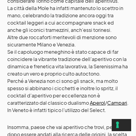
considerare Torino come capitale dell’aperitivus.
La città della Mole ha infatti mantenuto lo scettro in
mano, celebrando la tradizione ancora oggi tra
cocktail leggeri a cui accompagnare snack ed
anche gli iconici tramezzini, anch’essi torinesi.
Altre due roccaforti meritevoli di menzione sono
sicuramente Milano e Venezia.
Se il capoluogo meneghino è stato capace di far
coincidere la vibrante tradizione dell’aperitivo con la
dinamica e frenetica vita lavorativa, la Serenissima ha
creato un vero e proprio culto autoctono.
Perché a Venezia non ci sono gli snack, ma molto
spesso si abbinano i cicchetti e inoltre lo spritz, il
cocktail d’aperitivo per eccellenza non è
caratterizzato dal classico dualismo
Aperol
/
Campari
.
In Veneto è infatti tipico l’utilizzo del Select.
Insomma, paese che vai aperitivo che trovi, perciò,
dopo essere andati alla ricerca delle origini, la scelta