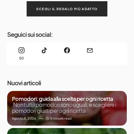
SCEGLI IL REGALO PIÙ ADATTO
Seguici sui social:
50
Nuovi articoli
Pomodori: guida alla scelta per ogni ricetta
Non tutti i pomodori sono uguali, e scegliere i
pomodori giusti per ogni ricetta
Agosto 8, 2026
5 minute read