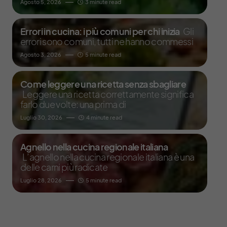
Agosto 5, 2026
3 minute read
Errori in cucina: i più comuni per chi inizia
Gli
errori sono comuni, tutti ne hanno commessi
Agosto 3, 2026
5 minute read
Come leggere una ricetta senza sbagliare
Leggere una ricetta correttamente significa
farlo due volte: una prima di
Luglio 30, 2026
4 minute read
Agnello nella cucina regionale italiana
L’agnello nella cucina regionale italiana è una
delle carni più radicate
Luglio 28, 2026
5 minute read