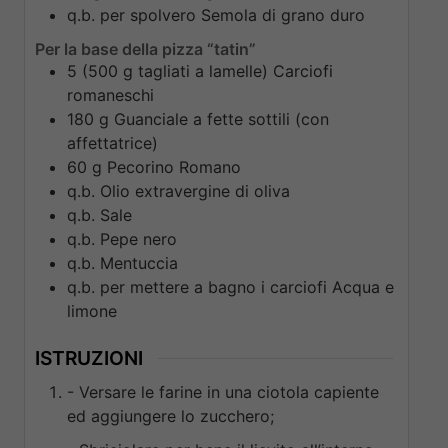
q.b. per spolvero
Semola di grano duro
Per la base della pizza “tatin”
5
(500 g tagliati a lamelle)
Carciofi
romaneschi
180
g
Guanciale a fette sottili (con
affettatrice)
60
g
Pecorino Romano
q.b.
Olio extravergine di oliva
q.b.
Sale
q.b.
Pepe nero
q.b.
Mentuccia
q.b. per mettere a bagno i carciofi
Acqua e
limone
ISTRUZIONI
- Versare le farine in una ciotola capiente
ed aggiungere lo zucchero;