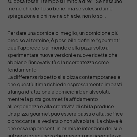
su cosa fosse il tempo si limitò a dire:” Se nessuno
me ne chiede, lo so bene: ma se volessi darne
spiegazione a chi me ne chiede, non lo so”.
Per dare una cornice o, meglio, un cornicione più
preciso al termine, è possibile definire “gourmet”
quell’approccio al mondo della pizza volto a
sperimentare nuove versioni e nuove ricette che
abbiano l’innovatività o la ricercatezza come
fondamento.
La differenza rispetto alla pizza contemporanea è
che quest’ultima richiede espressamente impasti
a lunga idratazione e cornicioni ben alveolati,
mentre la pizza gourmet fa affidamento
all’esperienza e alla creatività di chi la produce.
Una pizza gourmet può essere bassa o alta, soffice
o croccante, alveolata o non alveolata. La chiave è
che essa rappresenti in primis le intenzioni del suo
autore e in secundis che presenti una ricercatezza