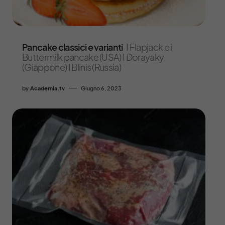
Pancake classici e varianti
I Flapjack e i
Buttermilk pancake (USA) I Dorayaky
(Giappone) I Blinis (Russia)
by
Academia.tv
Giugno 6, 2023