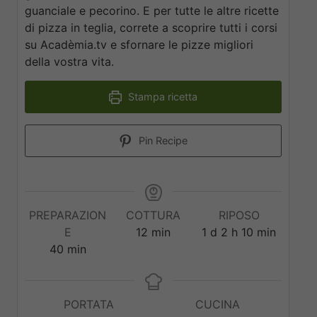
guanciale e pecorino. E per tutte le altre ricette
di pizza in teglia, correte a scoprire tutti i corsi
su Acadèmia.tv e sfornare le pizze migliori
della vostra vita.
Stampa ricetta
Pin Recipe
PREPARAZION
COTTURA
RIPOSO
E
12
min
1
d
2
h
10
min
40
min
PORTATA
CUCINA