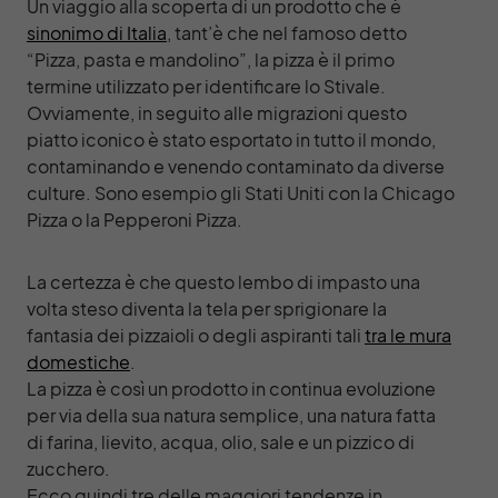
Un viaggio alla scoperta di un prodotto che è
sinonimo di Italia
, tant’è che nel famoso detto
“Pizza, pasta e mandolino”, la pizza è il primo
termine utilizzato per identificare lo Stivale.
Ovviamente, in seguito alle migrazioni questo
piatto iconico è stato esportato in tutto il mondo,
contaminando e venendo contaminato da diverse
culture. Sono esempio gli Stati Uniti con la Chicago
Pizza o la Pepperoni Pizza.
La certezza è che questo lembo di impasto una
volta steso diventa la tela per sprigionare la
fantasia dei pizzaioli o degli aspiranti tali
tra le mura
domestiche
.
La pizza è così un prodotto in continua evoluzione
per via della sua natura semplice, una natura fatta
di farina, lievito, acqua, olio, sale e un pizzico di
zucchero.
Ecco quindi tre delle maggiori tendenze in