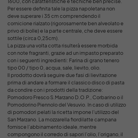
1600, con caratteristiche e tecniche ben precise.
Per essere definita tale la pizza napoletana non
deve superare i 35 cm comprendendo il
cornicione rialzato (rigorosamente ben alveolato e
privo di bolle) e la parte centrale, che deve essere
sottile (circa 0,25cm).
La pizza una volta cotta risulterà essere morbida
con note fragranti, grazie ad un impasto preparato
con i seguenti ingredienti: Farina di grano tenero
tipo 00 / tipo 0, acqua, sale, lievito, olio.
Il prodotto dovrà seguire due fasi di lievitazione
prima di andare a formare il classico disco di pasta
da condire con i prodotti della tradizione:
Pomodoro Fresco S.Marzano D.O.P., Corbarino o il
Pomodorino Piennolo del Vesuvio. In caso di utilizzo
di pomodori pelati la ricetta impone l’utilizzo del
San Marzano. La mozzarella fiordilatte campana
fornisce l’abbinamento ideale, mentre
compongono il corredo di sapori l’olio, l’origano, il