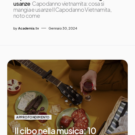
usanze
Capodanno vietnamita: cosa si
mangia e usanze Il Capodanno Vietnamita,
noto come
by
Academia.tv
Gennaio 30, 2024
APPROFONDIMENTO
Il cibo nella musica: 10