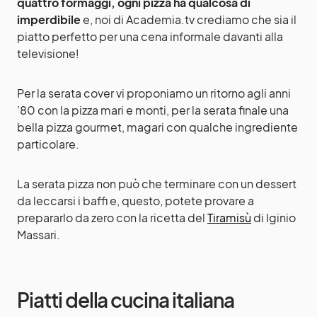
quattro formaggi, ogni pizza ha qualcosa di
imperdibile
e, noi di Academia.tv crediamo che sia il
piatto perfetto per una cena informale davanti alla
televisione!
Per la serata cover vi proponiamo un ritorno agli anni
’80 con la pizza mari e monti, per la serata finale una
bella pizza gourmet, magari con qualche ingrediente
particolare.
La serata pizza non può che terminare con un dessert
da leccarsi i baffi e, questo, potete provare a
prepararlo da zero con la ricetta del
Tiramisù
di Iginio
Massari.
Piatti della
cucina italiana