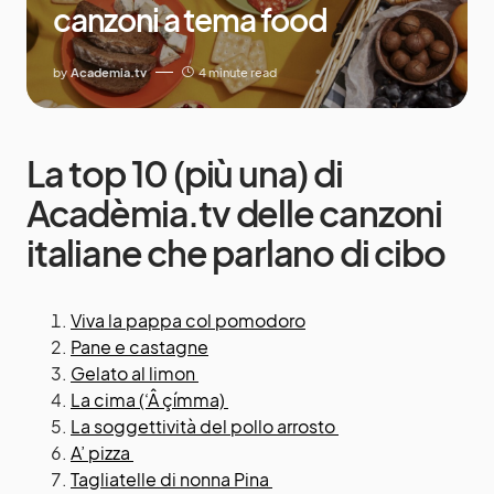
canzoni a tema food
by
Academia.tv
4 minute read
La top 10 (più una) di
Acadèmia.tv delle canzoni
italiane che parlano di cibo
Viva la pappa col pomodoro
Pane e castagne
Gelato al limon
La cima (‘Â çímma)
La soggettività del pollo arrosto
A’ pizza
Tagliatelle di nonna Pina