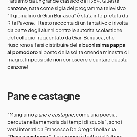
Partiamo da un grande classico del 1964. Questa
canzone, nata come sigla del programma televisivo
“Il giornalino di Gian Burrasca” è stata interpretata da
Rita Pavone. Il testo racconta di un tentativo di rivolta
da parte degli alunni contro le autorità scolastiche
del collegio frequentato da Gian Burrasca, che
riuscirono a farsi distribuire della
buonissima pappa
al pomodoro
al posto della solita orrenda minestra di
magro. Impossibile non conoscere e cantare questa
canzone!
Pane e castagne
“Mangiamo
pane e castagne
, come una poesia,
perduta nella memoria dai tempi di scuola”, sono i
versi intonati da Francesco De Gregori nella sua
“Pane e castagne”.
La canzone è tratta dall’album