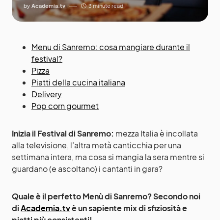
by
Academia.tv
3 minute read
Menu di Sanremo: cosa mangiare durante il
festival?
Pizza
Piatti della cucina italiana
Delivery
Pop corn gourmet
Inizia il Festival di Sanremo:
mezza Italia è incollata
alla televisione, l’altra metà canticchia per una
settimana intera, ma cosa si mangia la sera mentre si
guardano (e ascoltano) i cantanti in gara?
Quale è il perfetto Menù di Sanremo? Secondo noi
di
Academia.tv
è un sapiente mix di sfiziosità e
piatti più consistenti!