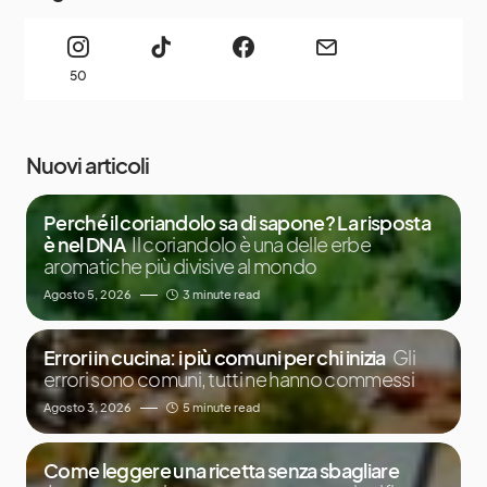
50
Nuovi articoli
Perché il coriandolo sa di sapone? La risposta
è nel DNA
Il coriandolo è una delle erbe
aromatiche più divisive al mondo
Agosto 5, 2026
3 minute read
Errori in cucina: i più comuni per chi inizia
Gli
errori sono comuni, tutti ne hanno commessi
Agosto 3, 2026
5 minute read
Come leggere una ricetta senza sbagliare