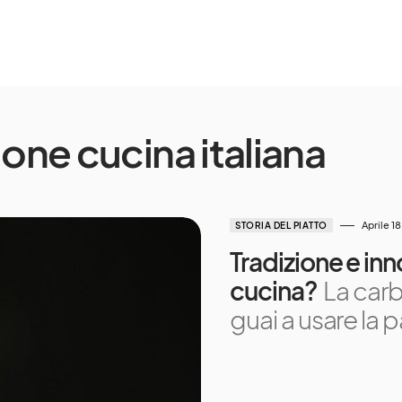
ione cucina italiana
Aprile 1
STORIA DEL PIATTO
Tradizione e inn
cucina?
La carb
guai a usare la 