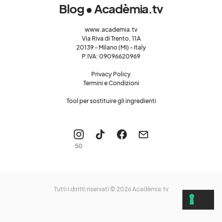
Blog • Acadèmia.tv
www.academia.tv
Via Riva di Trento, 11A
20139 - Milano (MI) - Italy
P.IVA: 09096620969
Privacy Policy
Termini e Condizioni
Tool per sostituire gli ingredienti
50
Tutti i diritti riservati © 2026
Acadèmia.tv