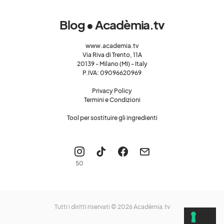
Blog • Acadèmia.tv
www.academia.tv
Via Riva di Trento, 11A
20139 - Milano (MI) - Italy
P.IVA: 09096620969
Privacy Policy
Termini e Condizioni
Tool per sostituire gli ingredienti
50
Tutti i diritti riservati © 2026
Acadèmia.tv