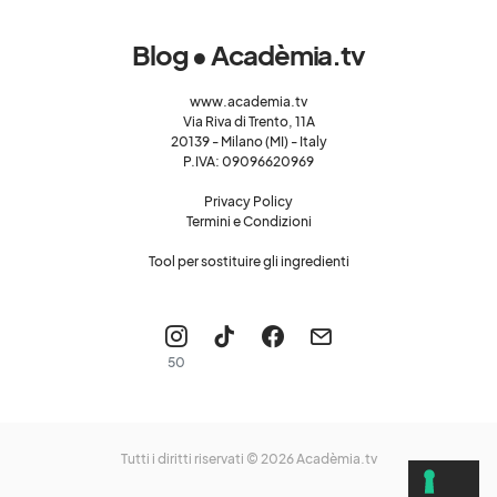
Blog • Acadèmia.tv
www.academia.tv
Via Riva di Trento, 11A
20139 - Milano (MI) - Italy
P.IVA: 09096620969
Privacy Policy
Termini e Condizioni
Tool per sostituire gli ingredienti
50
Tutti i diritti riservati © 2026
Acadèmia.tv