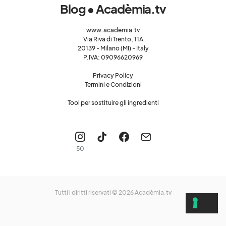
Blog • Acadèmia.tv
www.academia.tv
Via Riva di Trento, 11A
20139 - Milano (MI) - Italy
P.IVA: 09096620969
Privacy Policy
Termini e Condizioni
Tool per sostituire gli ingredienti
50
Tutti i diritti riservati © 2026
Acadèmia.tv