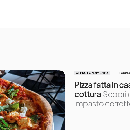
Febbra
APPROFONDIMENTO
Pizza fatta in ca
cottura
Scopri c
impasto corretto