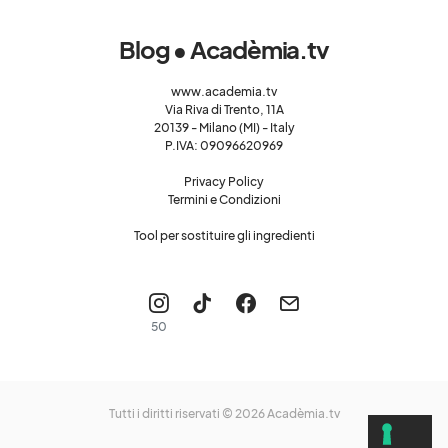
Blog • Acadèmia.tv
www.academia.tv
Via Riva di Trento, 11A
20139 - Milano (MI) - Italy
P.IVA: 09096620969
Privacy Policy
Termini e Condizioni
Tool per sostituire gli ingredienti
50
Tutti i diritti riservati © 2026
Acadèmia.tv