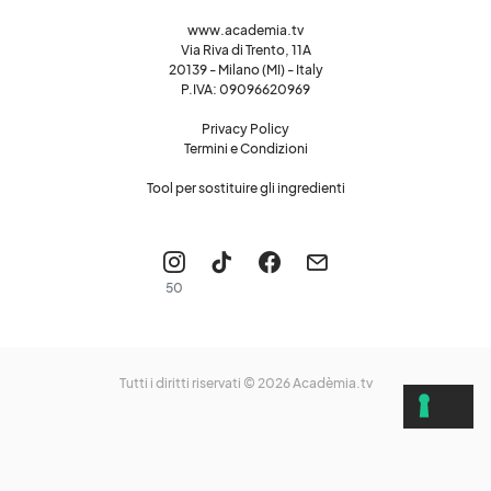
www.academia.tv
Via Riva di Trento, 11A
20139 - Milano (MI) - Italy
P.IVA: 09096620969
Privacy Policy
Termini e Condizioni
Tool per sostituire gli ingredienti
50
Tutti i diritti riservati © 2026
Acadèmia.tv
LE TUE PREFERENZE RELATIVE