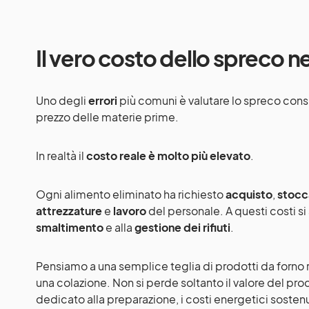
Il vero costo dello spreco n
Uno degli
errori
più comuni è valutare lo spreco con
prezzo delle materie prime.
In realtà il
costo reale è molto più elevato
.
Ogni alimento eliminato ha richiesto
acquisto
,
stocc
attrezzature
e
lavoro
del personale. A questi costi si
smaltimento
e alla
gestione dei rifiuti
.
Pensiamo a una semplice teglia di prodotti da forno 
una colazione. Non si perde soltanto il valore del pr
dedicato alla preparazione, i costi energetici sostenu