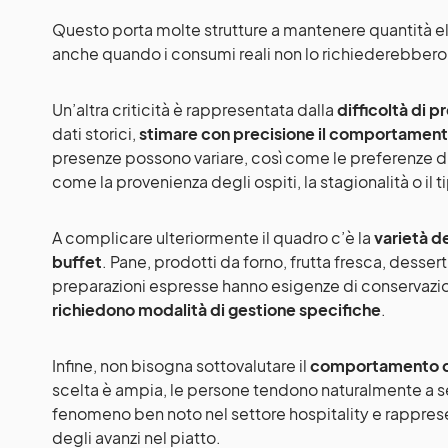
Questo porta molte strutture a mantenere quantità e
anche quando i consumi reali non lo richiederebbero
Un’altra criticità è rappresentata dalla
difficoltà di p
dati storici,
stimare con precisione il comportamento
presenze possono variare, così come le preferenze di
come la provenienza degli ospiti, la stagionalità o il 
A complicare ulteriormente il quadro c’è la
varietà d
buffet
. Pane, prodotti da forno, frutta fresca, dessert,
preparazioni espresse hanno esigenze di conservaz
richiedono modalità di gestione specifiche
.
Infine, non bisogna sottovalutare il
comportamento d
scelta è ampia, le persone tendono naturalmente a ser
fenomeno ben noto nel settore hospitality e rapprese
degli avanzi nel piatto.