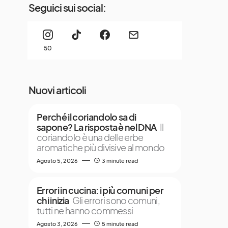
Seguici sui social:
50
Nuovi articoli
Perché il coriandolo sa di
sapone? La risposta è nel DNA
Il
coriandolo è una delle erbe
aromatiche più divisive al mondo
Agosto 5, 2026
3 minute read
Errori in cucina: i più comuni per
chi inizia
Gli errori sono comuni,
tutti ne hanno commessi
Agosto 3, 2026
5 minute read