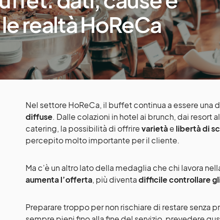
r le realtà HoReCa
Nel settore HoReCa, il buffet continua a essere una 
diffuse
. Dalle colazioni in hotel ai brunch, dai resort a
catering, la possibilità di offrire
varietà
e
libertà di s
percepito molto importante per il cliente.
Ma c’è un altro lato della medaglia che chi lavora ne
aumenta l’offerta
, più diventa
difficile controllare g
Preparare troppo per non rischiare di restare senza p
sempre pieni fino alla fine del servizio, prevedere gust