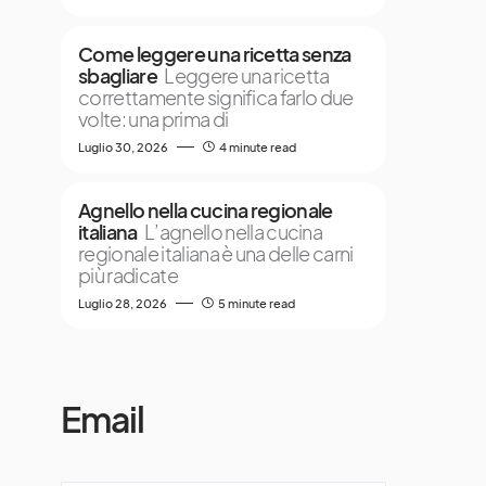
Come leggere una ricetta senza
sbagliare
Leggere una ricetta
correttamente significa farlo due
volte: una prima di
Luglio 30, 2026
4 minute read
Agnello nella cucina regionale
italiana
L’agnello nella cucina
regionale italiana è una delle carni
più radicate
Luglio 28, 2026
5 minute read
Email