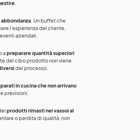
gestire
.
a abbondanza
. Un buffet che
ere l’esperienza del cliente,
 eventi aziendali.
o a
preparare quantità superiori
parte del cibo prodotto non viene
iversi
del processo.
parati in cucina che non arrivano
e previsioni.
 dei
prodotti rimasti nei vassoi al
entare o perdita di qualità, non