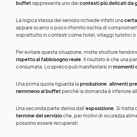
buffet
rappresenta uno dei
contesti più delicati da 
La logica stessa del servizio richiede infatti una
cert
appare scarno o poco rifornito rischia di compromett
soprattutto in contesti come hotel, villaggi turistici o
Per evitare questa situazione, molte strutture tendon
rispetto al fabbisogno reale
. Il risultato è che una 
consumata. Lo spreco può manifestarsi in
momenti d
Una prima quota riguarda la
produzione
:
alimenti pre
nemmeno al buffet
perché la domanda è inferiore all
Una seconda parte deriva dall’
esposizione
. Si tratta
termine del servizio
che, per motivi di sicurezza alim
possono essere recuperati.