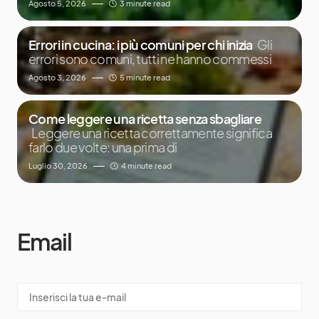
Agosto 5, 2026
3 minute read
Errori in cucina: i più comuni per chi inizia
Gli
errori sono comuni, tutti ne hanno commessi
Agosto 3, 2026
5 minute read
Come leggere una ricetta senza sbagliare
Leggere una ricetta correttamente significa
farlo due volte: una prima di
Luglio 30, 2026
4 minute read
Email