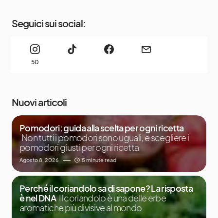
Seguici sui social:
50
Nuovi articoli
Pomodori: guida alla scelta per ogni ricetta
Non tutti i pomodori sono uguali, e scegliere i
pomodori giusti per ogni ricetta
Agosto 8, 2026
5 minute read
Perché il coriandolo sa di sapone? La risposta
è nel DNA
Il coriandolo è una delle erbe
aromatiche più divisive al mondo