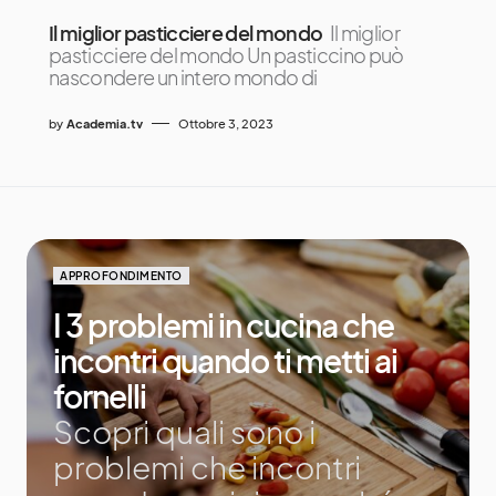
Il miglior pasticciere del mondo
Il miglior
pasticciere del mondo Un pasticcino può
nascondere un intero mondo di
by
Academia.tv
Ottobre 3, 2023
APPROFONDIMENTO
I 3 problemi in cucina che
incontri quando ti metti ai
fornelli
Scopri quali sono i
problemi che incontri