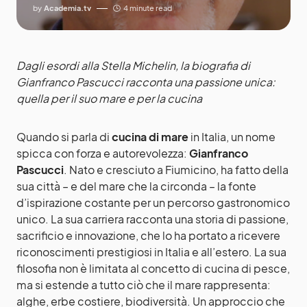
by
Academia.tv
4 minute read
Dagli esordi alla Stella Michelin, la biografia di
Gianfranco Pascucci racconta una passione unica:
quella per il suo mare e per la cucina
Quando si parla di
cucina di mare
in Italia, un nome
spicca con forza e autorevolezza:
Gianfranco
Pascucci
. Nato e cresciuto a Fiumicino, ha fatto della
sua città – e del mare che la circonda – la fonte
d’ispirazione costante per un percorso gastronomico
unico. La sua carriera racconta una storia di passione,
sacrificio e innovazione, che lo ha portato a ricevere
riconoscimenti prestigiosi in Italia e all’estero. La sua
filosofia non è limitata al concetto di cucina di pesce,
ma si estende a tutto ciò che il mare rappresenta:
alghe, erbe costiere, biodiversità. Un approccio che