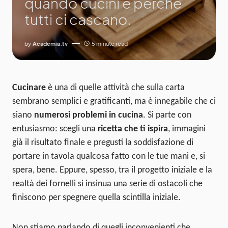
quando cucini e perché
tutti ci cascano.
by
Academia.tv
5 minute read
Cucinare
è una di quelle attività che sulla carta
sembrano semplici e gratificanti, ma è innegabile che ci
siano
numerosi problemi in cucina
. Si parte con
entusiasmo: scegli una
ricetta che ti ispira
, immagini
già il risultato finale e pregusti la soddisfazione di
portare in tavola qualcosa fatto con le tue mani e, si
spera, bene. Eppure, spesso, tra il progetto iniziale e la
realtà dei fornelli si insinua una serie di ostacoli che
finiscono per spegnere quella scintilla iniziale.
Non stiamo parlando di quegli inconvenienti che