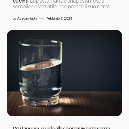
cucina
La pasta matta è una pasta fresca
semplice e versatile, che prende il suo nome
by
Academia.tv
Febbraio 3, 2025
Dry January: guida alla sopravvivenza senza